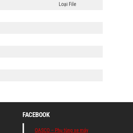
Loại File
FACEBOOK
QASCO – Phụ tùng xe máy