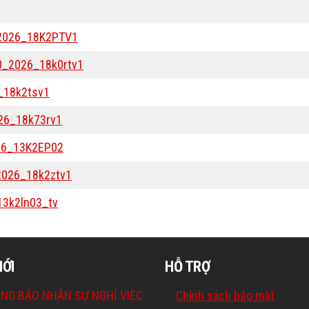
R 2026_18K2PTV1
60_2026_18k0rtv1
6_18k2tsv1
026_18k73rv1
026_13K2EP02
 2026_18k2ztv1
13k2ln03_tv
MỚI
HỖ TRỢ
NG BÁO NHÂN SỰ NGHỈ VIỆC
Chính sách bảo mật