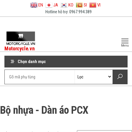
EN
JA
KO
SI
VI
Hotline hỗ trợ: 0967.994.389
Menu
Motorcycle.vn
Chọn danh mục
Bộ nhựa - Dàn áo PCX