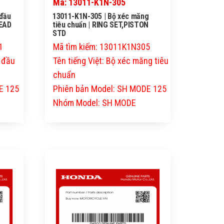
Mã: 13011-K1N-305
 đầu
13011-K1N-305 | Bộ xéc măng
HEAD
tiêu chuẩn | RING SET,PISTON
STD
1
Mã tìm kiếm: 13011K1N305
p đầu
Tên tiếng Việt: Bộ xéc măng tiêu
chuẩn
E 125
Phiên bản Model: SH MODE 125
Nhóm Model: SH MODE