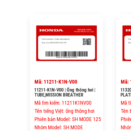
Mã: 11211-K1N-V00
Mã: 
11211-K1N-V00 | Ống thông hơi |
11320
TUBE,MISSION BREATHER
PLAT
Mã tìm kiếm: 11211K1NV00
Mã t
Tên tiếng Việt: ống thông hơi
Tên 
Phiên bản Model: SH MODE 125
Phiê
Nhóm Model: SH MODE
Nhóm