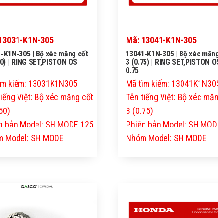
13031-K1N-305
Mã: 13041-K1N-305
-K1N-305 | Bộ xéc măng cốt
13041-K1N-305 | Bộ xéc măng
50) | RING SET,PISTON OS
3 (0.75) | RING SET,PISTON O
0.75
ìm kiếm: 13031K1N305
Mã tìm kiếm: 13041K1N30
tiếng Việt: Bộ xéc măng cốt
Tên tiếng Việt: Bộ xéc mă
50)
3 (0.75)
n bản Model: SH MODE 125
Phiên bản Model: SH MOD
 Model: SH MODE
Nhóm Model: SH MODE