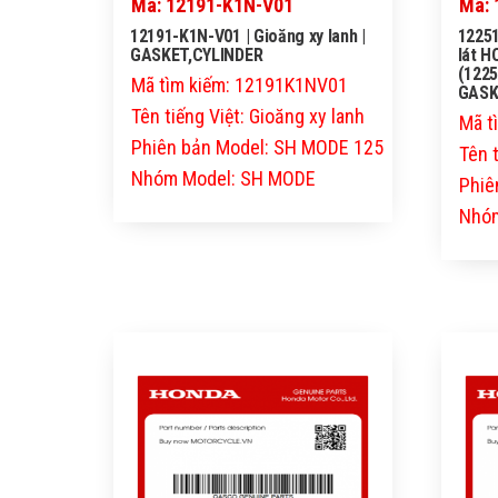
Mã: 12191-K1N-V01
Mã: 
12191-K1N-V01 | Gioăng xy lanh |
12251
GASKET,CYLINDER
lát 
(1225
Mã tìm kiếm: 12191K1NV01
GASK
Tên tiếng Việt: Gioăng xy lanh
Mã t
Phiên bản Model: SH MODE 125
Tên t
Nhóm Model: SH MODE
Phiê
Nhóm