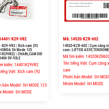
14401-K29-V82
Mã: 14520-KZR-602
-K29-V82 | Xích cam (92
14520-KZR-602 | Cụm căng x
 HONDA Sh Mode 125
cam | LIFTER ASSY,TENSION
1K29V82) | CHAIN,CAM DID
Mã tìm kiếm: 14520KZR60
0404 SV-92LE
Tên tiếng Việt: Cụm căng 
ìm kiếm: 14401K29V82
cam
tiếng Việt: Xích cam (92
Phiên bản Model: SH MOD
Nhóm Model: SH MODE
n bản Model: SH MODE 125
 Model: SH MODE