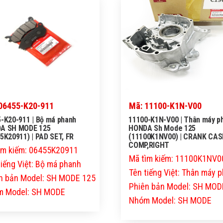
06455-K20-911
Mã: 11100-K1N-V00
-K20-911 | Bộ má phanh
11100-K1N-V00 | Thân máy p
A SH MODE 125
HONDA Sh Mode 125
5K20911) | PAD SET, FR
(11100K1NV00) | CRANK CAS
COMP,RIGHT
ìm kiếm: 06455K20911
Mã tìm kiếm: 11100K1NV0
tiếng Việt: Bộ má phanh
Tên tiếng Việt: Thân máy p
n bản Model: SH MODE 125
Phiên bản Model: SH MOD
 Model: SH MODE
Nhóm Model: SH MODE