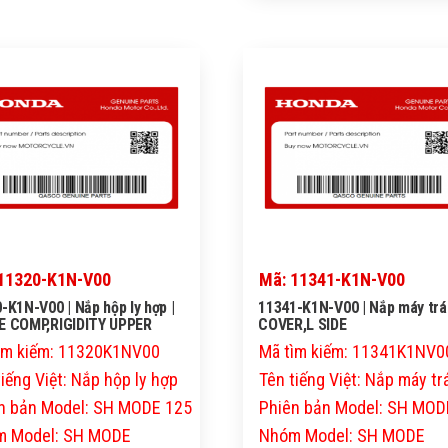
11320-K1N-V00
Mã: 11341-K1N-V00
-K1N-V00 | Nắp hộp ly hợp |
11341-K1N-V00 | Nắp máy trái
E COMP,RIGIDITY UPPER
COVER,L SIDE
ìm kiếm: 11320K1NV00
Mã tìm kiếm: 11341K1NV0
tiếng Việt: Nắp hộp ly hợp
Tên tiếng Việt: Nắp máy tr
n bản Model: SH MODE 125
Phiên bản Model: SH MOD
 Model: SH MODE
Nhóm Model: SH MODE