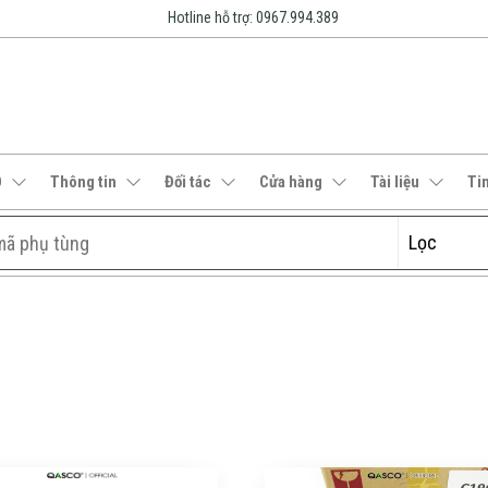
Hotline hỗ trợ: 0967.994.389
O
Thông tin
Đối tác
Cửa hàng
Tài liệu
Ti