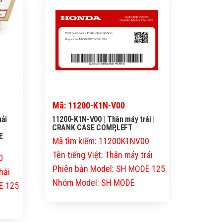
Mã: 11200-K1N-V00
hải
11200-K1N-V00 | Thân máy trái |
CRANK CASE COMP,LEFT
E
Mã tìm kiếm: 11200K1NV00
Tên tiếng Việt: Thân máy trái
0
Phiên bản Model: SH MODE 125
hải
Nhóm Model: SH MODE
E 125