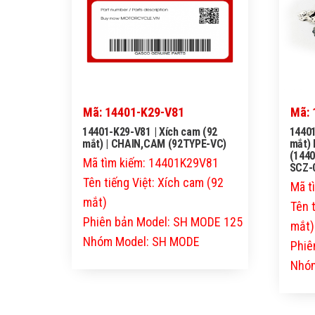
Mã: 14401-K29-V81
Mã: 
14401-K29-V81 | Xích cam (92
14401
mắt) | CHAIN,CAM (92TYPE-VC)
mắt)
(1440
Mã tìm kiếm: 14401K29V81
SCZ-
Tên tiếng Việt: Xích cam (92
Mã t
mắt)
Tên 
Phiên bản Model: SH MODE 125
mắt)
Nhóm Model: SH MODE
Phiê
Nhóm