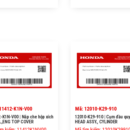
11412-K1N-V00
Mã: 12010-K29-910
-K1N-V00 | Nắp che hộp xích
12010-K29-910 | Cụm đầu quy 
AL,ENG TOP COVER
HEAD ASSY., CYLINDER
ìm kiếm: 11412K1NV00
Mã tìm kiếm: 12010K2991