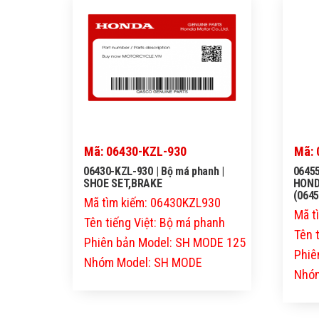
Mã: 06430-KZL-930
Mã: 
06430-KZL-930 | Bộ má phanh |
06455
SHOE SET,BRAKE
HOND
(0645
Mã tìm kiếm: 06430KZL930
Mã t
Tên tiếng Việt: Bộ má phanh
Tên 
Phiên bản Model: SH MODE 125
Phiê
Nhóm Model: SH MODE
Nhóm