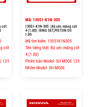
Mã: 13051-K1N-305
 cốt
13051-K1N-305 | Bộ xéc măng cốt
S
4 (1.00) | RING SET,PISTON OS
1.00
5
Mã tìm kiếm: 13051K1N305
ng cốt
Tên tiếng Việt: Bộ xéc măng cốt
4 (1.00)
E 125
Phiên bản Model: SH MODE 125
Nhóm Model: SH MODE