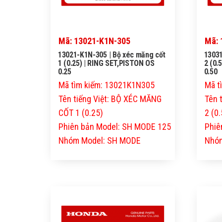
Mã: 13021-K1N-305
Mã: 
13021-K1N-305 | Bộ xéc măng cốt
13031
1 (0.25) | RING SET,PISTON OS
2 (0.
0.25
0.50
Mã tìm kiếm: 13021K1N305
Mã t
Tên tiếng Việt: BỘ XÉC MĂNG
Tên 
CỐT 1 (0.25)
2 (0.
Phiên bản Model: SH MODE 125
Phiê
Nhóm Model: SH MODE
Nhóm