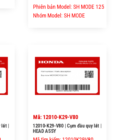
Phiên bản Model: SH MODE 125
Nhóm Model: SH MODE
Mã: 12010-K29-V80
lát |
12010-K29-V80 | Cụm đầu quy lát |
HEAD ASSY
0
Mã tìm kiếm: 12010K29V80