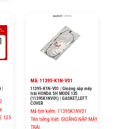
Mã: 11395-K1N-V01
 |
11395-K1N-V01 | Gioăng nắp máy
trái HONDA SH MODE 125
(11395K1NV01) | GASKET,LEFT
0
COVER
ái
Mã tìm kiếm: 11395K1NV01
E 125
Tên tiếng Việt: GIOĂNG NẮP MÁY
TRÁI