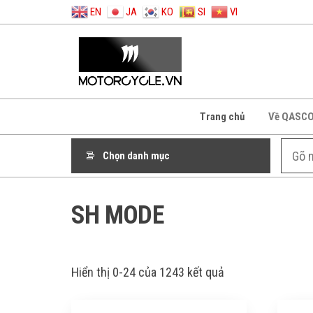
EN
JA
KO
SI
VI
Trang chủ
Về QASC
Chọn danh mục
SH MODE
Hiển thị 0-24 của 1243 kết quả