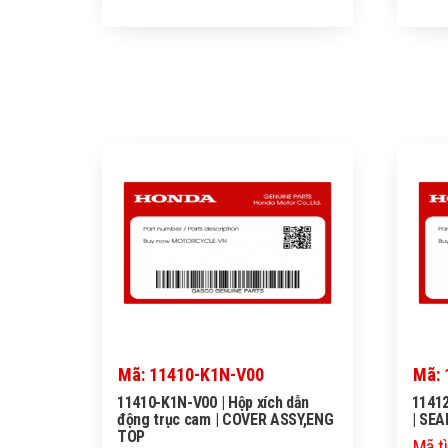
Mã: 11410-K1N-V00
Mã: 
11410-K1N-V00 | Hộp xích dẫn
11412
động trục cam | COVER ASSY,ENG
| SE
TOP
Mã t