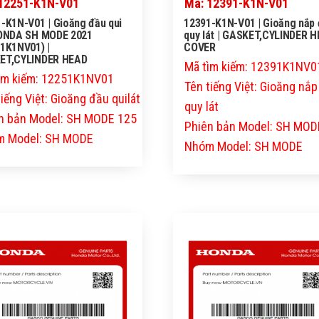
12251-K1N-V01
Mã: 12391-K1N-V01
-K1N-V01 | Gioăng đầu qui
12391-K1N-V01 | Gioăng nắp
HONDA SH MODE 2021
quy lát | GASKET,CYLINDER 
1K1NV01) |
COVER
ET,CYLINDER HEAD
Mã tìm kiếm: 12391K1NV0
ìm kiếm: 12251K1NV01
Tên tiếng Việt: Gioăng nắ
iếng Việt: Gioăng đầu quilát
quy lát
n bản Model: SH MODE 125
Phiên bản Model: SH MOD
 Model: SH MODE
Nhóm Model: SH MODE