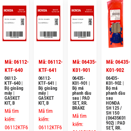
Mã: 06112-
Mã: 06112-
Mã: 06435-
Mã: 06435-
KTF-640
KTF-641
K01-901
K01-902
06112-
06112-
06435-
06435-
KTF-640 |
KTF-641 |
K01-901 |
K01-902 |
Bộ gioăng
Bộ gioăng
Bộ má
Bộ má
máy |
máy |
phanh dầu
phanh dầu
GASKET
GASKET
sau | PAD
sau
KIT, B
KIT, B
SET, RR.
HONDA
BRAKE
SH 125 /
Mã tìm
Mã tìm
SH 150
Mã tìm
(06435K01
kiếm:
kiếm:
902) | PAD
kiếm:
06112KTF6
06112KTF6
SET, RR.