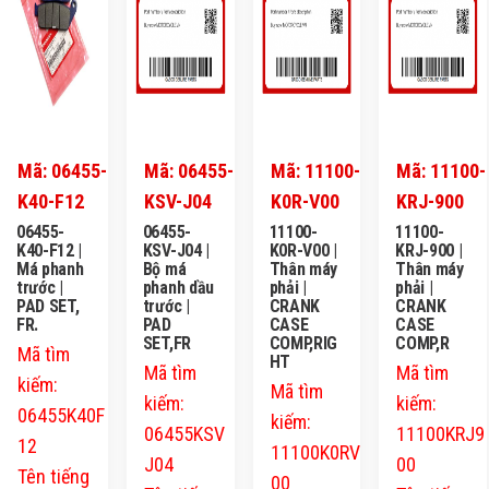
Mã: 06455-
Mã: 06455-
Mã: 11100-
Mã: 11100-
K40-F12
KSV-J04
K0R-V00
KRJ-900
06455-
06455-
11100-
11100-
K40-F12 |
KSV-J04 |
K0R-V00 |
KRJ-900 |
Má phanh
Bộ má
Thân máy
Thân máy
trước |
phanh dầu
phải |
phải |
PAD SET,
trước |
CRANK
CRANK
FR.
PAD
CASE
CASE
SET,FR
COMP,RIG
COMP,R
Mã tìm
HT
Mã tìm
Mã tìm
kiếm:
Mã tìm
kiếm:
kiếm:
06455K40F
kiếm:
06455KSV
11100KRJ9
12
11100K0RV
J04
00
Tên tiếng
00