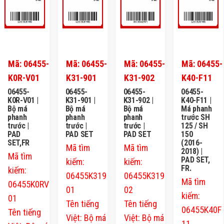
Mã: 06455-
Mã: 06455-
Mã: 06455-
Mã: 06455-
K0R-V01
K31-901
K31-902
K40-F11
06455-
06455-
06455-
06455-
K0R-V01 |
K31-901 |
K31-902 |
K40-F11 |
Bộ má
Bộ má
Bộ má
Má phanh
phanh
phanh
phanh
trước SH
trước |
trước |
trước |
125 / SH
PAD
PAD SET
PAD SET
150
SET,FR
(2016-
Mã tìm
Mã tìm
2018) |
Mã tìm
PAD SET,
kiếm:
kiếm:
FR.
kiếm:
06455K319
06455K319
Mã tìm
06455K0RV
01
02
kiếm:
01
Tên tiếng
Tên tiếng
06455K40F
Tên tiếng
Việt: Bộ má
Việt: Bộ má
11