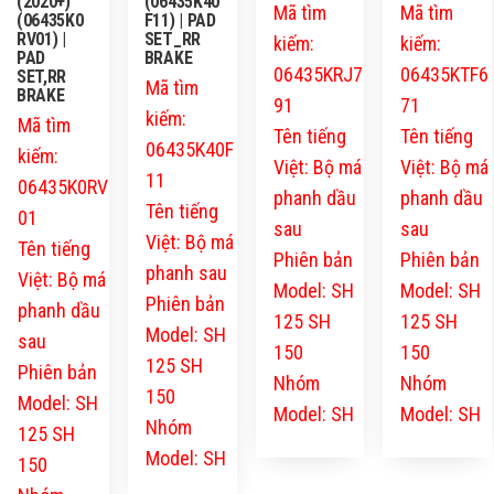
(2020+)
(06435K40
Mã tìm
Mã tìm
(06435K0
F11) | PAD
RV01) |
SET_RR
kiếm:
kiếm:
PAD
BRAKE
06435KRJ7
06435KTF6
SET,RR
Mã tìm
BRAKE
91
71
kiếm:
Mã tìm
Tên tiếng
Tên tiếng
06435K40F
kiếm:
Việt: Bộ má
Việt: Bộ má
11
06435K0RV
phanh dầu
phanh dầu
Tên tiếng
01
sau
sau
Việt: Bộ má
Tên tiếng
Phiên bản
Phiên bản
phanh sau
Việt: Bộ má
Model: SH
Model: SH
Phiên bản
phanh dầu
125 SH
125 SH
Model: SH
sau
150
150
125 SH
Phiên bản
Nhóm
Nhóm
150
Model: SH
Model: SH
Model: SH
Nhóm
125 SH
Model: SH
150