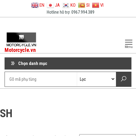
EN
JA
KO
SI
VI
Hotline hỗ trợ: 0967.994.389
Menu
Motorcycle.vn
Chọn danh mục
SH