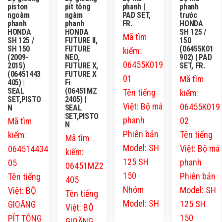
piston
pít tông
phanh |
phanh
ngoàm
ngàm
PAD SET,
trước
phanh
phanh
FR.
HONDA
HONDA
HONDA
SH 125 /
Mã tìm
SH 125 /
FUTURE II,
150
SH 150
FUTURE
(06455K01
kiếm:
(2009-
NEO,
902) | PAD
06455K019
2015)
FUTURE X,
SET, FR.
(06451443
FUTURE X
01
Mã tìm
405) |
Fi
SEAL
(06451MZ
Tên tiếng
kiếm:
SET,PISTO
2405) |
Việt: Bộ má
06455K019
N
SEAL
SET,PISTO
phanh
02
Mã tìm
N
Phiên bản
Tên tiếng
kiếm:
Mã tìm
Model: SH
Việt: Bộ má
064514434
kiếm:
125 SH
phanh
05
06451MZ2
150
Phiên bản
Tên tiếng
405
Nhóm
Model: SH
Việt: BỘ
Tên tiếng
Model: SH
125 SH
GIOĂNG
Việt: BỘ
150
PÍT TÔNG
GIOĂNG