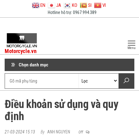
EN
JA
KO
SI
VI
Hotline hỗ trợ: 0967.994.389
Menu
Motorcycle.vn
Chọn danh mục
Điều khoản sử dụng và quy
định
21-03-2024 15:13
By
ANH NGUYEN
Off