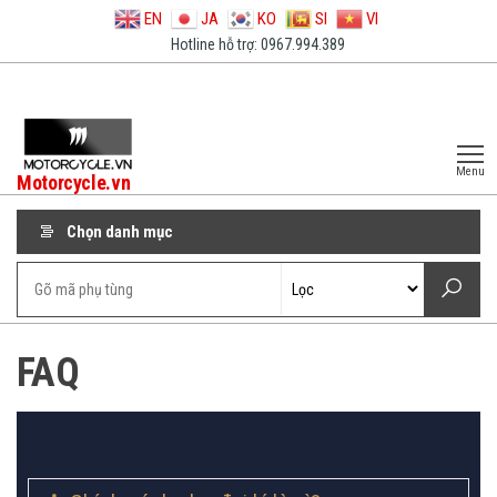
EN
JA
KO
SI
VI
Hotline hỗ trợ: 0967.994.389
Menu
Motorcycle.vn
Chọn danh mục
FAQ