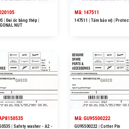
020105
Mã: 147511
5 | Đai ốc bằng thép |
147511 | Tấm bảo vệ | Protec
GONAL NUT
QASCO
QASCO
 AP8150535
Mã: GU95500222
0535 | Safety washer - A2 -
GU95500222 | Cotter Pin