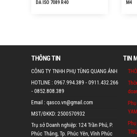
DA ISO 7089 R40
M4
THÔNG TIN
TIN 
CÔNG TY TNHH PHỤ TÙNG QUANG ÁNH
THÔ
HOTLINE : 0967.994.389 - 0911.432.266
Thô
- 0852.808.389
doa
Email : qasco.vn@gmail.com
Phụ
YA
MST/ĐKKD: 2500570932
Phụ 
Trụ sở Doanh nghiệp: 124 Trần Phú, P.
TRI
Phúc Thắng, Tp. Phúc Yên, Vĩnh Phúc