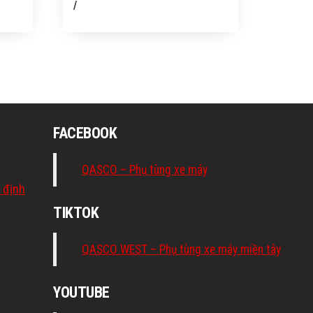
/
FACEBOOK
QASCO – Phụ tùng xe máy
 định
TIKTOK
QASCO WEST – Phụ tùng xe máy miền tây
YOUTUBE