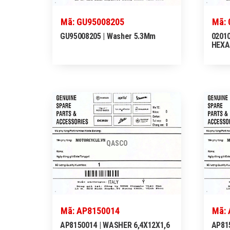
Mã: GU95008205
Mã: 
GU95008205 | Washer 5.3Mm
02010
HEXA
QASCO
Mã: AP8150014
Mã:
AP8150014 | WASHER 6,4X12X1,6
AP815