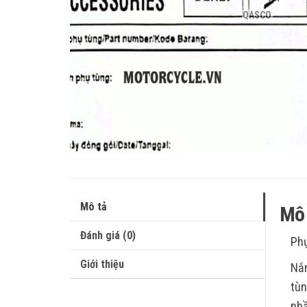
QASCO
Mô tả
Mô 
Đánh giá (0)
Phụ
Giới thiệu
Nắm
tùn
nhầ