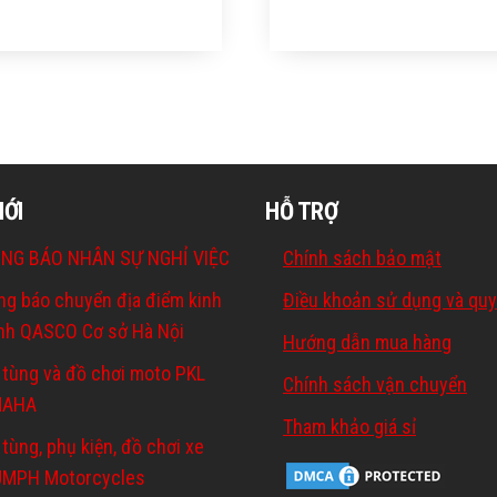
MỚI
HỖ TRỢ
NG BÁO NHÂN SỰ NGHỈ VIỆC
Chính sách bảo mật
ng báo chuyển địa điểm kinh
Điều khoản sử dụng và quy
nh QASCO Cơ sở Hà Nội
Hướng dẫn mua hàng
 tùng và đồ chơi moto PKL
Chính sách vận chuyển
MAHA
Tham khảo giá sỉ
tùng, phụ kiện, đồ chơi xe
UMPH Motorcycles