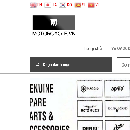
EN
JA
KO
SI
VI
Trang chủ
Về QASC
Chọn danh mục