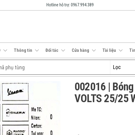
Hotline hỗ trợ: 0967.994.389
O
Thông tin
Đối tác
Cửa hàng
Tài liệu
Ti
002016 | Bóng 
VOLTS 25/25 