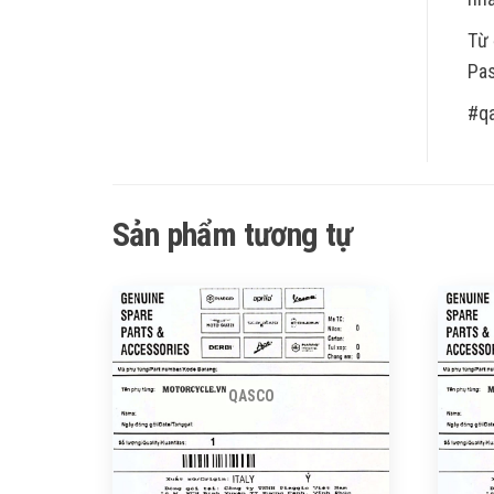
Từ 
Pas
#q
Sản phẩm tương tự
QASCO