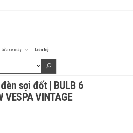
n tức xe máy
Liên hệ
đèn sợi đốt | BULB 6
W VESPA VINTAGE