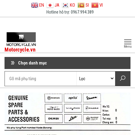
EN
JA
KO
SI
VI
Hotline hỗ trợ: 0967.994.389
Menu
Motorcycle.vn
Chọn danh mục