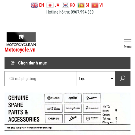
EN
JA
KO
SI
VI
Hotline hỗ trợ: 0967.994.389
Menu
Motorcycle.vn
Chọn danh mục