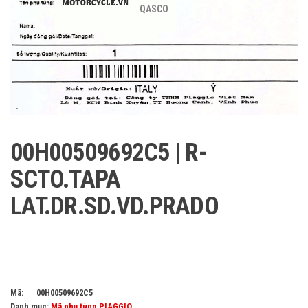
QASCO
00H00509692C5 | R-
SCTO.TAPA
LAT.DR.SD.VD.PRADO
Mã:
00H00509692C5
Danh mục:
Mã phụ tùng PIAGGIO