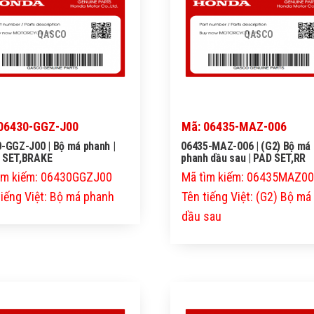
QASCO
QASCO
06430-GGZ-J00
Mã: 06435-MAZ-006
-GGZ-J00 | Bộ má phanh |
06435-MAZ-006 | (G2) Bộ má
 SET,BRAKE
phanh dầu sau | PAD SET,RR
ìm kiếm: 06430GGZJ00
Mã tìm kiếm: 06435MAZ0
tiếng Việt: Bộ má phanh
Tên tiếng Việt: (G2) Bộ m
dầu sau