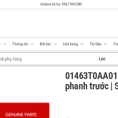
Hotline hỗ trợ: 0967.994.389
O
Thông tin
Đối tác
Cửa hàng
Tài liệu
Ti
01463T0AA01 |
phanh trước | 