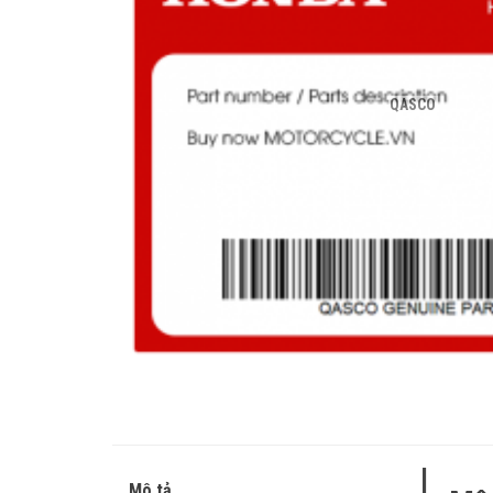
QASCO
Mô tả