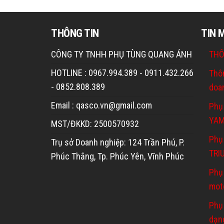
THÔNG TIN
TIN 
CÔNG TY TNHH PHỤ TÙNG QUANG ÁNH
THÔ
HOTLINE : 0967.994.389 - 0911.432.266
Thô
- 0852.808.389
doa
Email : qasco.vn@gmail.com
Phụ
YA
MST/ĐKKD: 2500570932
Phụ 
Trụ sở Doanh nghiệp: 124 Trần Phú, P.
TRI
Phúc Thắng, Tp. Phúc Yên, Vĩnh Phúc
Phụ
mot
Phụ
dạn