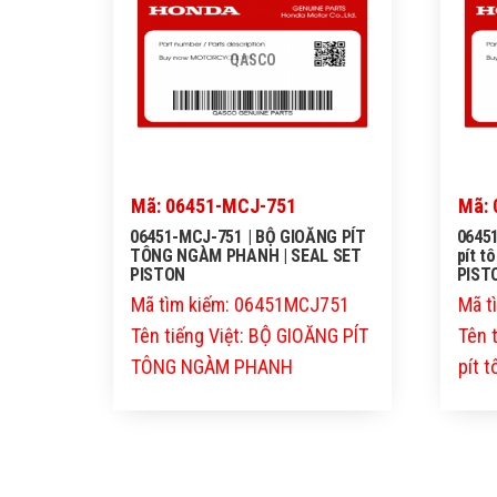
QASCO
Mã: 06451-MCJ-751
Mã: 
06451-MCJ-751 | BỘ GIOĂNG PÍT
06451
TÔNG NGÀM PHANH | SEAL SET
pít t
PISTON
PIST
Mã tìm kiếm: 06451MCJ751
Mã t
Tên tiếng Việt: BỘ GIOĂNG PÍT
Tên 
TÔNG NGÀM PHANH
pít 