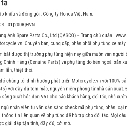
tả
p khẩu và đóng gói : Công ty Honda Việt Nam.
CS : 01|2008|HVN
ng Anh Spare Parts Co., Ltd (QASCO) – Trang chủ quản : www.
orcycle.vn. Chuyên bán, cung cấp, phân phối phụ tùng xe máy
 bắt được thị trường phụ tùng hiện nay giữa muôn vàn người
g Chính Hãng (Genuine Parts) và phụ tùng do bên ngoài sản xu
m lẫn, thiệt thòi.
đó chúng tôi định hướng phát triển Motorcycle.vn với 100% s
ts) với đầy đủ tem mác, nguyên niêm phong từ nhà sản xuất. Đ
 sàng xuất hóa đơn VAT cho các khách hàng, đối tác, nhà xưởn
 ngũ nhân viên tư vấn sẵn sàng check mã phụ tùng, phân loại m
 thông tin liên quan về phụ tùng để hỗ trợ cho đối tác. Mọi câ
c giải đáp tận tình, đầy đủ, cởi mở.