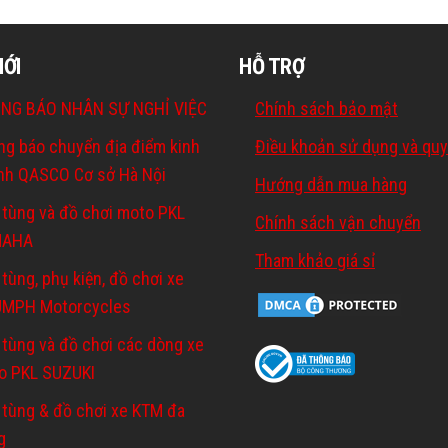
MỚI
HỖ TRỢ
NG BÁO NHÂN SỰ NGHỈ VIỆC
Chính sách bảo mật
ng báo chuyển địa điểm kinh
Điều khoản sử dụng và quy
nh QASCO Cơ sở Hà Nội
Hướng dẫn mua hàng
 tùng và đồ chơi moto PKL
Chính sách vận chuyển
MAHA
Tham khảo giá sỉ
tùng, phụ kiện, đồ chơi xe
UMPH Motorcycles
 tùng và đồ chơi các dòng xe
o PKL SUZUKI
 tùng & đồ chơi xe KTM đa
g