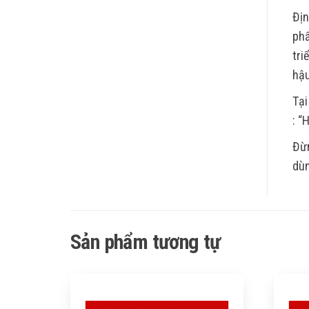
Địn
phẩ
tri
hậu
Tại
: “
Đừn
dùn
Sản phẩm tương tự