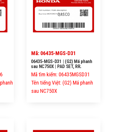
QASCO
Mã: 06435-MGS-D31
06435-MGS-D31 | (G2) Má phanh
sau NC750X | PAD SET, RR.
06
Mã tìm kiếm: 06435MGSD31
á phanh
Tên tiếng Việt: (G2) Má phanh
sau NC750X