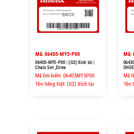
QASCO
Mã: 06405-MY5-P00
Mã: 
06405-MY5-P00 | (G2) Xích tải |
06430
Chain Set ,Drive
SHOE
Mã tìm kiếm: 06405MY5P00
Mã t
Tên tiếng Việt: (G2) Xích tải
Tên 