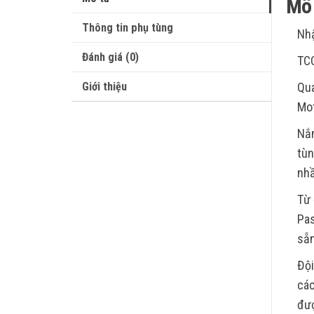
Mô 
Thông tin phụ tùng
Nhậ
Đánh giá (0)
TC
Giới thiệu
Qua
Mot
Nắm
tùn
nhầ
Từ 
Pas
sẵn
Đội
các
đượ