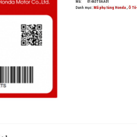
Mã:
01463T0AA01
Danh mục:
Mã phụ tùng Honda
,
Ô Tô