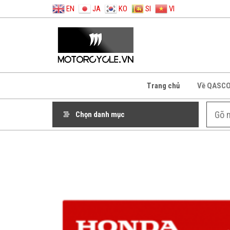
EN
JA
KO
SI
VI
Trang chủ
Về QASC
Chọn danh mục