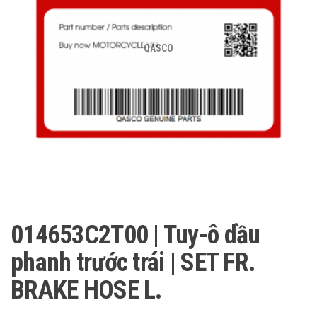
QASCO
014653C2T00 | Tuy-ô dầu
phanh trước trái | SET FR.
BRAKE HOSE L.