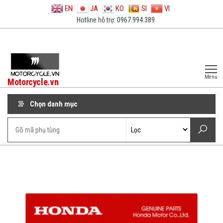
EN
JA
KO
SI
VI
Hotline hỗ trợ: 0967.994.389
Menu
Motorcycle.vn
Chọn danh mục