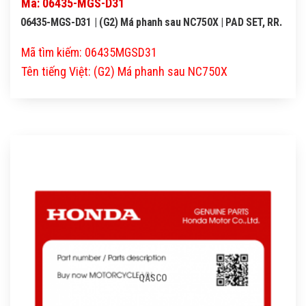
Mã: 06435-MGS-D31
06435-MGS-D31 | (G2) Má phanh sau NC750X | PAD SET, RR.
Mã tìm kiếm: 06435MGSD31
Tên tiếng Việt: (G2) Má phanh sau NC750X
QASCO