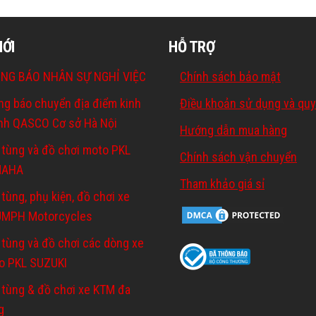
MỚI
HỖ TRỢ
NG BÁO NHÂN SỰ NGHỈ VIỆC
Chính sách bảo mật
ng báo chuyển địa điểm kinh
Điều khoản sử dụng và quy
nh QASCO Cơ sở Hà Nội
Hướng dẫn mua hàng
 tùng và đồ chơi moto PKL
Chính sách vận chuyển
MAHA
Tham khảo giá sỉ
tùng, phụ kiện, đồ chơi xe
UMPH Motorcycles
 tùng và đồ chơi các dòng xe
o PKL SUZUKI
 tùng & đồ chơi xe KTM đa
g