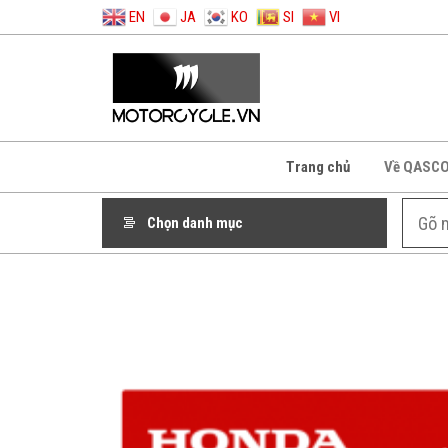
EN
JA
KO
SI
VI
Trang chủ
Về QASC
Chọn danh mục