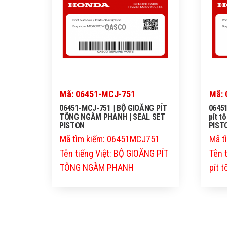
QASCO
Mã: 06451-MCJ-751
Mã: 
06451-MCJ-751 | BỘ GIOĂNG PÍT
06451
TÔNG NGÀM PHANH | SEAL SET
pít t
PISTON
PIST
Mã tìm kiếm: 06451MCJ751
Mã t
Tên tiếng Việt: BỘ GIOĂNG PÍT
Tên 
TÔNG NGÀM PHANH
pít 