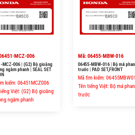
QASCO
QASCO
06451-MCZ-006
Mã: 06455-MBW-016
-MCZ-006 | (G2) Bộ gioăng
06455-MBW-016 | Bộ má pha
ông ngàm phanh | SEAL SET
trước | PAD SET,FRONT
ON
Mã tìm kiếm: 06455MBW0
ìm kiếm: 06451MCZ006
Tên tiếng Việt: Bộ má pha
tiếng Việt: (G2) Bộ gioăng
trước
tông ngàm phanh