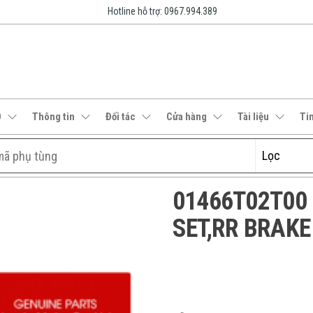
Hotline hỗ trợ: 0967.994.389
O
Thông tin
Đối tác
Cửa hàng
Tài liệu
Ti
01466T02T00 |
SET,RR BRAKE