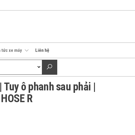
n tức xe máy
Liên hệ
 Tuy ô phanh sau phải |
 HOSE R