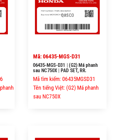
QASCO
Mã: 06435-MGS-D31
06435-MGS-D31 | (G2) Má phanh
sau NC750X | PAD SET, RR.
06
Mã tìm kiếm: 06435MGSD31
á phanh
Tên tiếng Việt: (G2) Má phanh
sau NC750X