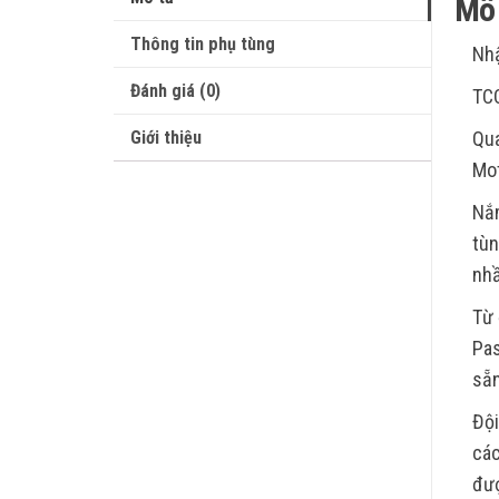
Mô 
Thông tin phụ tùng
Nhậ
Đánh giá (0)
TC
Giới thiệu
Qua
Mot
Nắm
tùn
nhầ
Từ 
Pas
sẵn
Đội
các
đượ