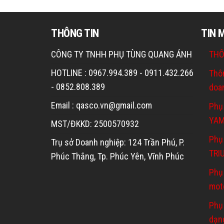
THÔNG TIN
TIN 
CÔNG TY TNHH PHỤ TÙNG QUANG ÁNH
THÔ
HOTLINE : 0967.994.389 - 0911.432.266
Thô
- 0852.808.389
doa
Email : qasco.vn@gmail.com
Phụ
YA
MST/ĐKKD: 2500570932
Phụ 
Trụ sở Doanh nghiệp: 124 Trần Phú, P.
TRI
Phúc Thắng, Tp. Phúc Yên, Vĩnh Phúc
Phụ
mot
Phụ
dạn