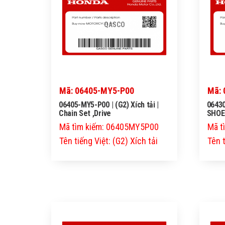
QASCO
Mã: 06405-MY5-P00
Mã: 
06405-MY5-P00 | (G2) Xích tải |
06430
Chain Set ,Drive
SHOE
Mã tìm kiếm: 06405MY5P00
Mã t
Tên tiếng Việt: (G2) Xích tải
Tên 