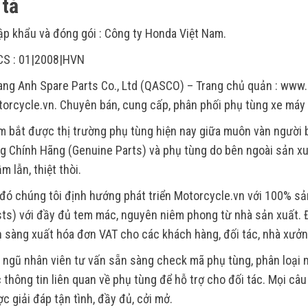
tả
p khẩu và đóng gói : Công ty Honda Việt Nam.
CS : 01|2008|HVN
ng Anh Spare Parts Co., Ltd (QASCO) – Trang chủ quản : www.
orcycle.vn. Chuyên bán, cung cấp, phân phối phụ tùng xe máy
 bắt được thị trường phụ tùng hiện nay giữa muôn vàn người
g Chính Hãng (Genuine Parts) và phụ tùng do bên ngoài sản xu
m lẫn, thiệt thòi.
đó chúng tôi định hướng phát triển Motorcycle.vn với 100% s
ts) với đầy đủ tem mác, nguyên niêm phong từ nhà sản xuất. Đ
 sàng xuất hóa đơn VAT cho các khách hàng, đối tác, nhà xưởn
 ngũ nhân viên tư vấn sẵn sàng check mã phụ tùng, phân loại m
 thông tin liên quan về phụ tùng để hỗ trợ cho đối tác. Mọi câ
c giải đáp tận tình, đầy đủ, cởi mở.