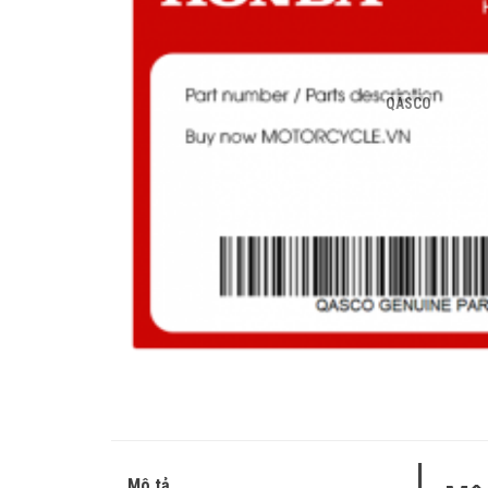
QASCO
Mô tả