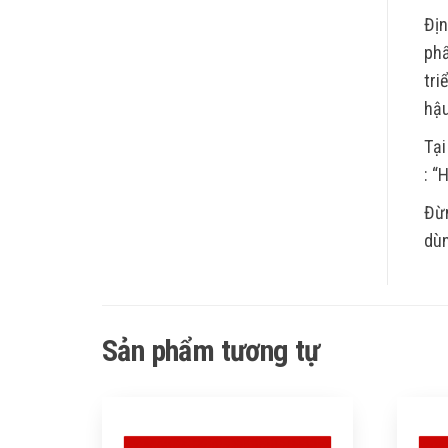
Địn
phẩ
tri
hậu
Tại
: “
Đừn
dùn
Sản phẩm tương tự