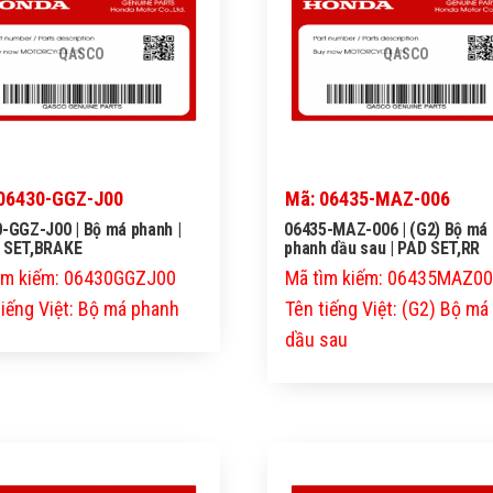
QASCO
QASCO
06430-GGZ-J00
Mã: 06435-MAZ-006
-GGZ-J00 | Bộ má phanh |
06435-MAZ-006 | (G2) Bộ má
 SET,BRAKE
phanh dầu sau | PAD SET,RR
ìm kiếm: 06430GGZJ00
Mã tìm kiếm: 06435MAZ0
tiếng Việt: Bộ má phanh
Tên tiếng Việt: (G2) Bộ m
dầu sau