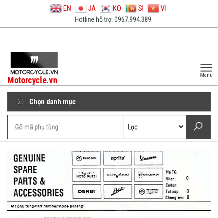
EN
JA
KO
SI
VI
Hotline hỗ trợ: 0967.994.389
Menu
Motorcycle.vn
Chọn danh mục