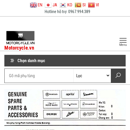
EN
JA
KO
SI
VI
Hotline hỗ trợ: 0967.994.389
Menu
Motorcycle.vn
Chọn danh mục