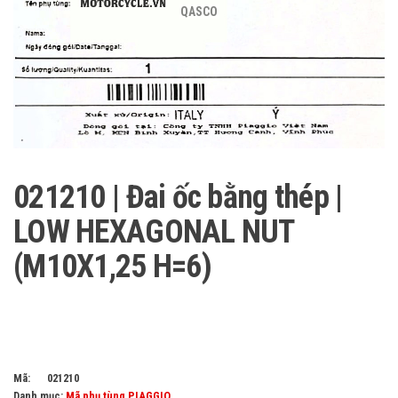
QASCO
021210 | Đai ốc bằng thép |
LOW HEXAGONAL NUT
(M10X1,25 H=6)
Mã:
021210
Danh mục:
Mã phụ tùng PIAGGIO