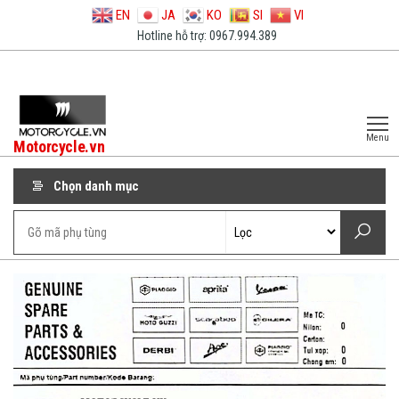
EN
JA
KO
SI
VI
Hotline hỗ trợ: 0967.994.389
Menu
Motorcycle.vn
Chọn danh mục