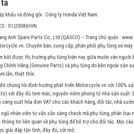
tả
p khẩu và đóng gói : Công ty Honda Việt Nam.
CS : 01|2008|HVN
ng Anh Spare Parts Co., Ltd (QASCO) – Trang chủ quản : www.
orcycle.vn. Chuyên bán, cung cấp, phân phối phụ tùng xe máy
 bắt được thị trường phụ tùng hiện nay giữa muôn vàn người
g Chính Hãng (Genuine Parts) và phụ tùng do bên ngoài sản xu
m lẫn, thiệt thòi.
đó chúng tôi định hướng phát triển Motorcycle.vn với 100% s
ts) với đầy đủ tem mác, nguyên niêm phong từ nhà sản xuất. Đ
 sàng xuất hóa đơn VAT cho các khách hàng, đối tác, nhà xưởn
 ngũ nhân viên tư vấn sẵn sàng check mã phụ tùng, phân loại m
 thông tin liên quan về phụ tùng để hỗ trợ cho đối tác. Mọi câ
c giải đáp tận tình, đầy đủ, cởi mở.