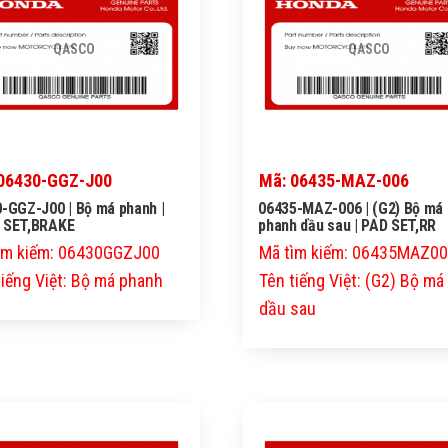
QASCO
QASCO
06430-GGZ-J00
Mã: 06435-MAZ-006
-GGZ-J00 | Bộ má phanh |
06435-MAZ-006 | (G2) Bộ má
 SET,BRAKE
phanh dầu sau | PAD SET,RR
ìm kiếm: 06430GGZJ00
Mã tìm kiếm: 06435MAZ0
tiếng Việt: Bộ má phanh
Tên tiếng Việt: (G2) Bộ m
dầu sau