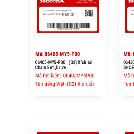
QASCO
Mã: 06405-MY5-P00
Mã: 
06405-MY5-P00 | (G2) Xích tải |
06430
Chain Set ,Drive
SHOE
Mã tìm kiếm: 06405MY5P00
Mã t
Tên tiếng Việt: (G2) Xích tải
Tên 