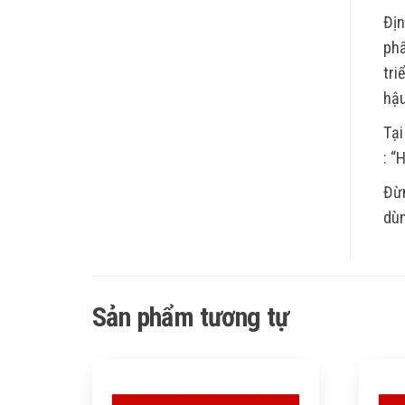
Địn
phẩ
tri
hậu
Tại
: “
Đừn
dùn
Sản phẩm tương tự