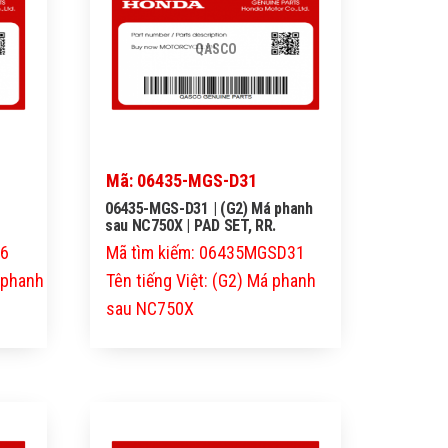
QASCO
Mã: 06435-MGS-D31
06435-MGS-D31 | (G2) Má phanh
sau NC750X | PAD SET, RR.
06
Mã tìm kiếm: 06435MGSD31
á phanh
Tên tiếng Việt: (G2) Má phanh
sau NC750X