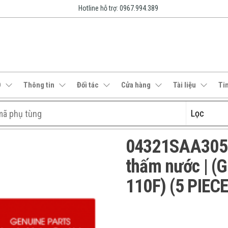
Hotline hỗ trợ: 0967.994.389
O
Thông tin
Đối tác
Cửa hàng
Tài liệu
Ti
04321SAA305 |
thấm nước | 
110F) (5 PIEC