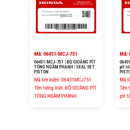
QASCO
Mã: 06451-MCJ-751
Mã: 
06451-MCJ-751 | BỘ GIOĂNG PÍT
06451
TÔNG NGÀM PHANH | SEAL SET
pít t
PISTON
PIST
Mã tìm kiếm: 06451MCJ751
Mã t
Tên tiếng Việt: BỘ GIOĂNG PÍT
Tên 
TÔNG NGÀM PHANH
pít 