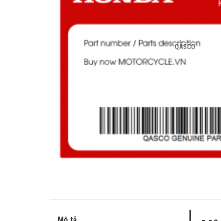
QASCO
Mô tả