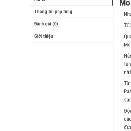
Mô 
Thông tin phụ tùng
Nhậ
Đánh giá (0)
TC
Giới thiệu
Qua
Mot
Nắm
tùn
nhầ
Từ 
Pas
sẵn
Đội
các
đượ