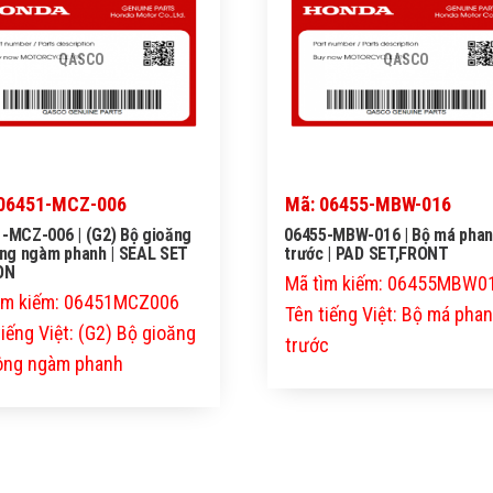
QASCO
QASCO
06451-MCZ-006
Mã: 06455-MBW-016
-MCZ-006 | (G2) Bộ gioăng
06455-MBW-016 | Bộ má pha
ông ngàm phanh | SEAL SET
trước | PAD SET,FRONT
ON
Mã tìm kiếm: 06455MBW0
ìm kiếm: 06451MCZ006
Tên tiếng Việt: Bộ má pha
tiếng Việt: (G2) Bộ gioăng
trước
tông ngàm phanh