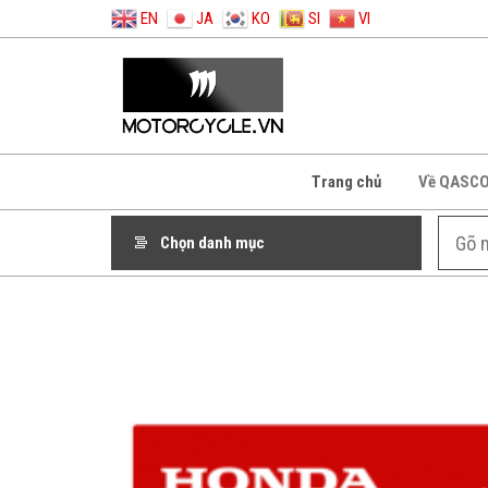
EN
JA
KO
SI
VI
Trang chủ
Về QASC
Chọn danh mục