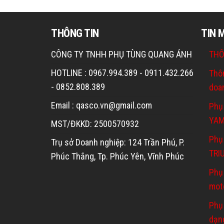
THÔNG TIN
TIN 
CÔNG TY TNHH PHỤ TÙNG QUANG ÁNH
THÔ
HOTLINE : 0967.994.389 - 0911.432.266
Thô
- 0852.808.389
doa
Email : qasco.vn@gmail.com
Phụ
YA
MST/ĐKKD: 2500570932
Phụ 
Trụ sở Doanh nghiệp: 124 Trần Phú, P.
TRI
Phúc Thắng, Tp. Phúc Yên, Vĩnh Phúc
Phụ
mot
Phụ
dạn