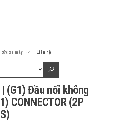
n tức xe máy
Liên hệ
 (G1) Đầu nối không
(G1) CONNECTOR (2P
ES)