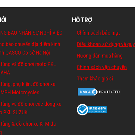
MỚI
HỖ TRỢ
NG BÁO NHÂN SỰ NGHỈ VIỆC
Chính sách bảo mật
ng báo chuyển địa điểm kinh
Điều khoản sử dụng và quy
nh QASCO Cơ sở Hà Nội
Hướng dẫn mua hàng
 tùng và đồ chơi moto PKL
Chính sách vận chuyển
MAHA
Tham khảo giá sỉ
tùng, phụ kiện, đồ chơi xe
UMPH Motorcycles
 tùng và đồ chơi các dòng xe
o PKL SUZUKI
 tùng & đồ chơi xe KTM đa
g