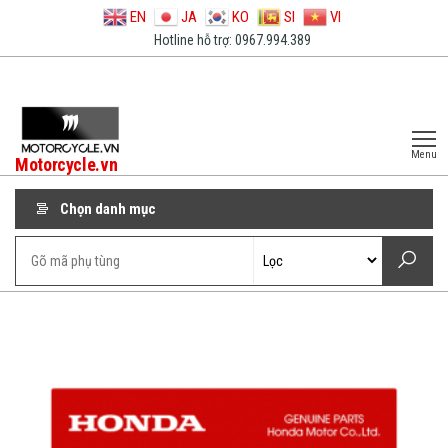
EN
JA
KO
SI
VI
Hotline hỗ trợ: 0967.994.389
Menu
Motorcycle.vn
Chọn danh mục