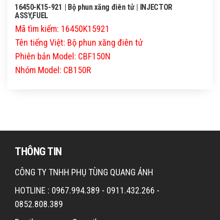
16450-K15-921 | Bộ phun xăng điên tử | INJECTOR
ASSY,FUEL
Mã tìm kiếm: 16450K15921
Tên tiếng Việt: Bộ phun xăng điên tử
Phiên bản Model: CBF150N
Nhóm Model: CB150R
THÔNG TIN
CÔNG TY TNHH PHỤ TÙNG QUANG ÁNH
HOTLINE : 0967.994.389 - 0911.432.266 -
0852.808.389