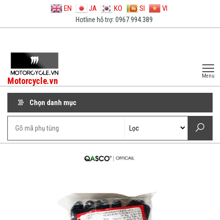
EN
JA
KO
SI
VI
Hotline hỗ trợ: 0967.994.389
Menu
Motorcycle.vn
Chọn danh mục