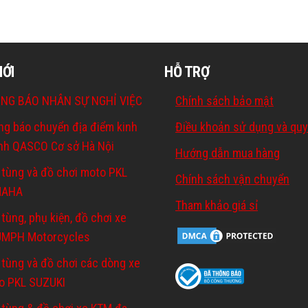
MỚI
HỖ TRỢ
NG BÁO NHÂN SỰ NGHỈ VIỆC
Chính sách bảo mật
ng báo chuyển địa điểm kinh
Điều khoản sử dụng và quy
nh QASCO Cơ sở Hà Nội
Hướng dẫn mua hàng
 tùng và đồ chơi moto PKL
Chính sách vận chuyển
MAHA
Tham khảo giá sỉ
tùng, phụ kiện, đồ chơi xe
UMPH Motorcycles
 tùng và đồ chơi các dòng xe
o PKL SUZUKI