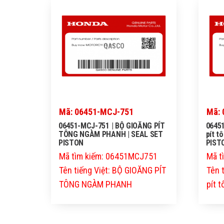
QASCO
Mã: 06451-MCJ-751
Mã: 
06451-MCJ-751 | BỘ GIOĂNG PÍT
06451
TÔNG NGÀM PHANH | SEAL SET
pít t
PISTON
PIST
Mã tìm kiếm: 06451MCJ751
Mã t
Tên tiếng Việt: BỘ GIOĂNG PÍT
Tên 
TÔNG NGÀM PHANH
pít 