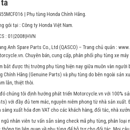
tả
455MCF016 | Phụ tùng Honda Chính Hãng.
g gói tại : Công ty Honda Việt Nam.
CS : 01|2008|HVN
ng Anh Spare Parts Co., Ltd (QASCO) – Trang chủ quản : www.
orcycle.vn. Chuyên bán, cung cấp, phân phối phụ tùng xe máy
 bắt được thị trường phụ tùng hiện nay giữa muôn vàn người
g Chính Hãng (Genuine Parts) và phụ tùng do bên ngoài sản xu
m lẫn, thiệt thòi.
đó chúng tôi định hướng phát triển Motorcycle.vn với 100% s
ts) với đầy đủ tem mác, nguyên niêm phong từ nhà sản xuất. Đ
 sàng xuất hóa đơn VAT cho các khách hàng, đối tác, nhà xưởn
 ngũ nhân viên tư vấn sẵn sàng check mã phụ tùng, phân loại m
 thông tin liên quan về phụ tùng để hỗ trợ cho đối tác. Mọi câ