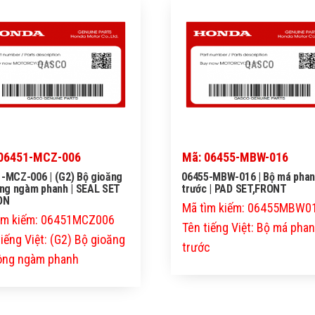
QASCO
QASCO
06451-MCZ-006
Mã: 06455-MBW-016
-MCZ-006 | (G2) Bộ gioăng
06455-MBW-016 | Bộ má pha
ông ngàm phanh | SEAL SET
trước | PAD SET,FRONT
ON
Mã tìm kiếm: 06455MBW0
ìm kiếm: 06451MCZ006
Tên tiếng Việt: Bộ má pha
tiếng Việt: (G2) Bộ gioăng
trước
tông ngàm phanh