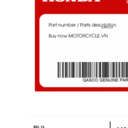
QASCO
Mô tả