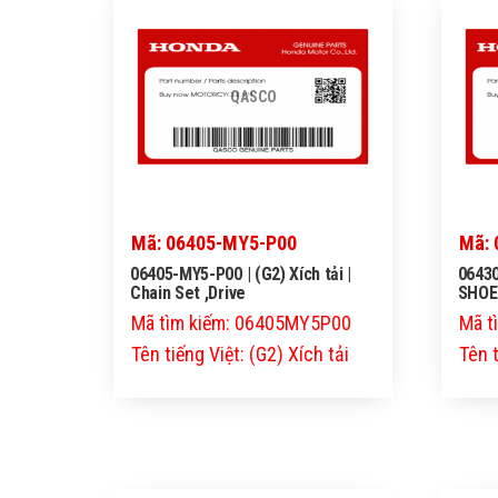
QASCO
Mã: 06405-MY5-P00
Mã: 
06405-MY5-P00 | (G2) Xích tải |
06430
Chain Set ,Drive
SHOE
Mã tìm kiếm: 06405MY5P00
Mã t
Tên tiếng Việt: (G2) Xích tải
Tên 