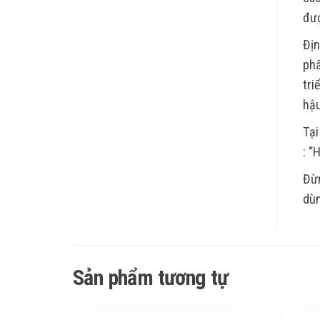
đượ
Địn
phẩ
tri
hậu
Tại
: “
Đừn
dùn
Sản phẩm tương tự