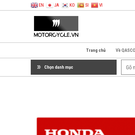
EN
JA
KO
SI
VI
Trang chủ
Về QASC
Chọn danh mục