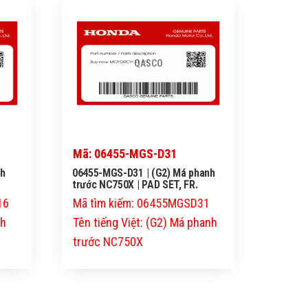
QASCO
Mã: 06455-MGS-D31
nh
06455-MGS-D31 | (G2) Má phanh
trước NC750X | PAD SET, FR.
16
Mã tìm kiếm: 06455MGSD31
nh
Tên tiếng Việt: (G2) Má phanh
trước NC750X