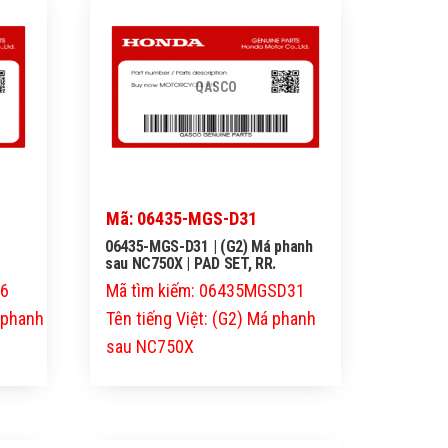
QASCO
Mã: 06435-MGS-D31
06435-MGS-D31 | (G2) Má phanh
sau NC750X | PAD SET, RR.
06
Mã tìm kiếm: 06435MGSD31
á phanh
Tên tiếng Việt: (G2) Má phanh
sau NC750X