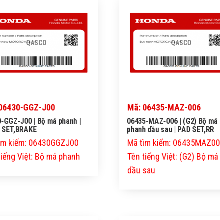
QASCO
QASCO
06430-GGZ-J00
Mã: 06435-MAZ-006
-GGZ-J00 | Bộ má phanh |
06435-MAZ-006 | (G2) Bộ má
 SET,BRAKE
phanh dầu sau | PAD SET,RR
ìm kiếm: 06430GGZJ00
Mã tìm kiếm: 06435MAZ0
tiếng Việt: Bộ má phanh
Tên tiếng Việt: (G2) Bộ m
dầu sau