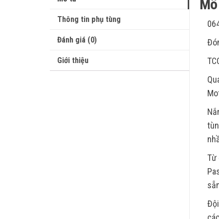
Mô 
Thông tin phụ tùng
06
Đánh giá (0)
Đón
Giới thiệu
TC
Qua
Mot
Nắm
tùn
nhầ
Từ 
Pas
sẵn
Đội
các