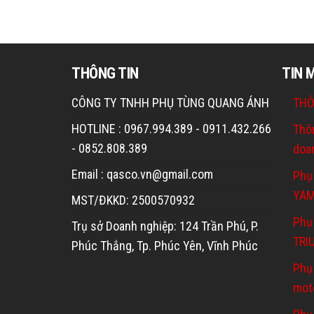
THÔNG TIN
TIN 
CÔNG TY TNHH PHỤ TÙNG QUANG ÁNH
THÔ
HOTLINE : 0967.994.389 - 0911.432.266
Thô
- 0852.808.389
doa
Email : qasco.vn@gmail.com
Phụ
YA
MST/ĐKKD: 2500570932
Phụ 
Trụ sở Doanh nghiệp: 124 Trần Phú, P.
TRI
Phúc Thắng, Tp. Phúc Yên, Vĩnh Phúc
Phụ
mot