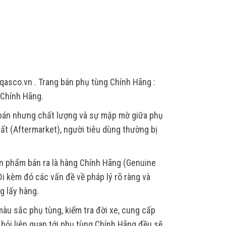
qasco.vn . Trang bán phụ tùng Chính Hãng :
 Chính Hãng.
 bán nhưng chất lượng và sự mập mờ giữa phụ
ất (Aftermarket), người tiêu dùng thường bị
ản phẩm bán ra là hàng Chính Hãng (Genuine
i kèm đó các vấn đề về pháp lý rõ ràng và
g lấy hàng.
àu sắc phụ tùng, kiểm tra đời xe, cung cấp
u hỏi liên quan tới phụ tùng Chính Hãng đều sẽ