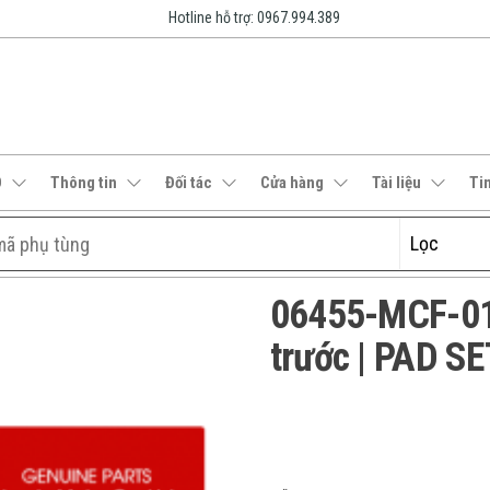
Hotline hỗ trợ: 0967.994.389
O
Thông tin
Đối tác
Cửa hàng
Tài liệu
Ti
06455-MCF-01
trước | PAD S