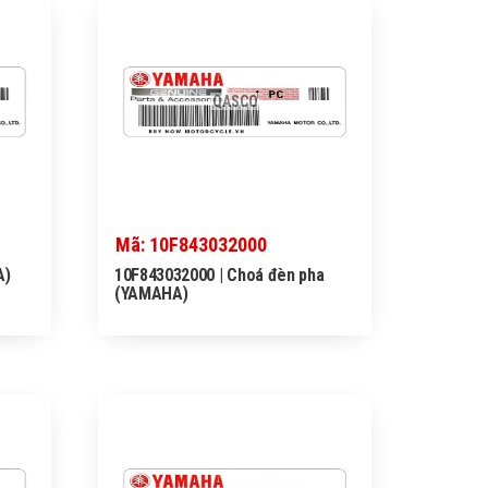
QASCO
Mã: 10F843032000
A)
10F843032000 | Choá đèn pha
(YAMAHA)