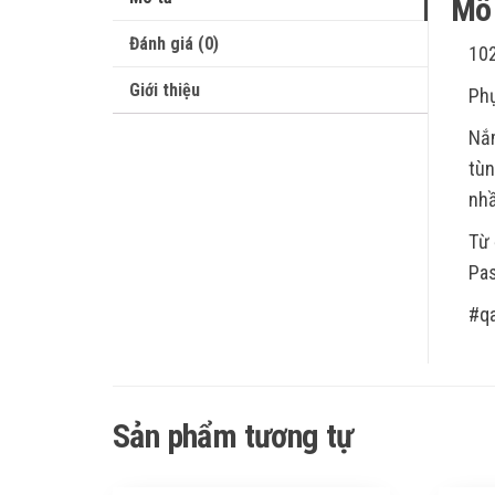
Mô 
Đánh giá (0)
10
Giới thiệu
Ph
Nắm
tùn
nhầ
Từ 
Pas
#q
Sản phẩm tương tự