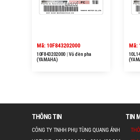
QASCO
Mã: 10F843202000
Mã: 
10F843202000 | Vỏ đèn pha
10L14
(YAMAHA)
(YAM
THÔNG TIN
TIN 
CÔNG TY TNHH PHỤ TÙNG QUANG ÁNH
THÔ