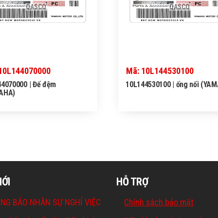
QASCO
QASCO
10L144070000
Mã: 10L144530100
4070000 | Đế đệm
10L144530100 | ống nối (YA
AHA)
MỚI
HỖ TRỢ
NG BÁO NHÂN SỰ NGHỈ VIỆC
Chính sách bảo mật