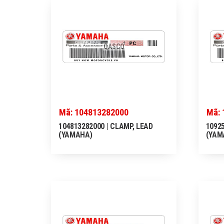
QASCO
Mã: 104813282000
Mã: 
104813282000 | CLAMP, LEAD
10925
(YAMAHA)
(YAM