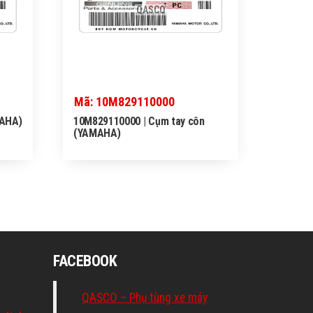
QASCO
Mã: 10M829110000
MAHA)
10M829110000 | Cụm tay côn
(YAMAHA)
FACEBOOK
QASCO – Phụ tùng xe máy