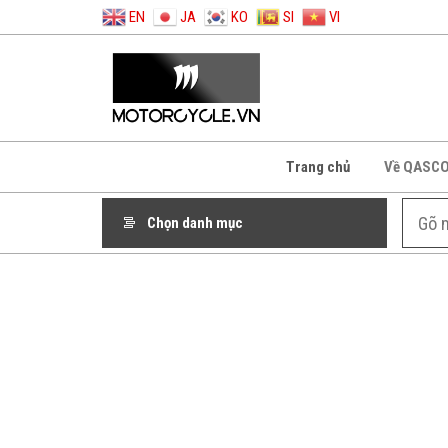
EN
JA
KO
SI
VI
Trang chủ
Về QASC
Chọn danh mục