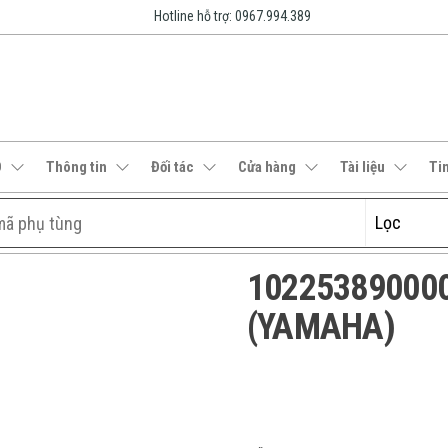
Hotline hỗ trợ: 0967.994.389
O
Thông tin
Đối tác
Cửa hàng
Tài liệu
Ti
102253890000 
(YAMAHA)