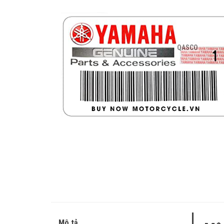
QASCO
Mô tả