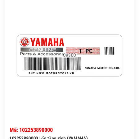
QASCO
Mã: 102253890000
102253890000 | ốc tăng xích (YAMAHA)