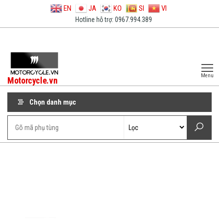
EN
JA
KO
SI
VI
Hotline hỗ trợ: 0967.994.389
Menu
Motorcycle.vn
Chọn danh mục