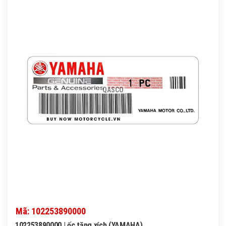
QASCO
Mã: 102253890000
102253890000 | ốc tăng xích (YAMAHA)