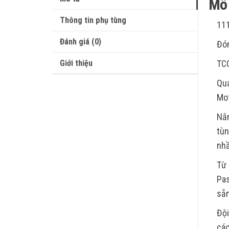
Mô 
Thông tin phụ tùng
11
Đánh giá (0)
Đón
Giới thiệu
TC
Qua
Mot
Nắm
tùn
nhầ
Từ 
Pas
sẵn
Đội
các