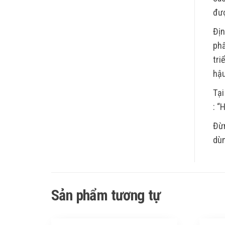
đượ
Địn
phẩ
tri
hậu
Tại
: “
Đừn
dùn
Sản phẩm tương tự