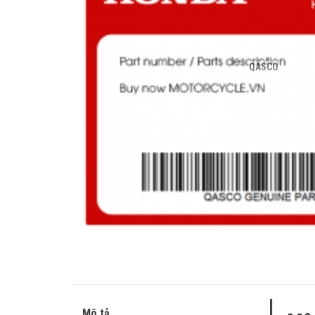
QASCO
Mô tả