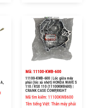
QASCO
Mã: 11100-KWB-600
11100-KWB-600 | Lốc giữa máy
 A,
phải (lốc xả nhớt) HONDA WAVE S
110 / RSX 110 (11100KWB600) |
CRANK CASE COMP,RIGHT
0
Mã tìm kiếm: 11100KWB600
Tên tiếng Việt: Thân máy phải