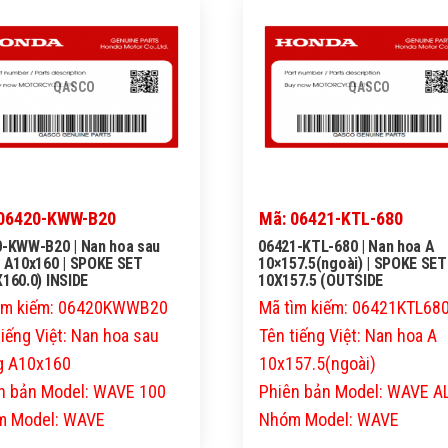
QASCO
QASCO
 06420-KWW-B20
Mã: 06421-KTL-680
0-KWW-B20 | Nan hoa sau
06421-KTL-680 | Nan hoa A
 A10x160 | SPOKE SET
10×157.5(ngoài) | SPOKE SET
160.0) INSIDE
10X157.5 (OUTSIDE
ìm kiếm: 06420KWWB20
Mã tìm kiếm: 06421KTL68
tiếng Việt: Nan hoa sau
Tên tiếng Việt: Nan hoa A
g A10x160
10x157.5(ngoài)
n bản Model: WAVE 100
Phiên bản Model: WAVE 
 Model: WAVE
Nhóm Model: WAVE