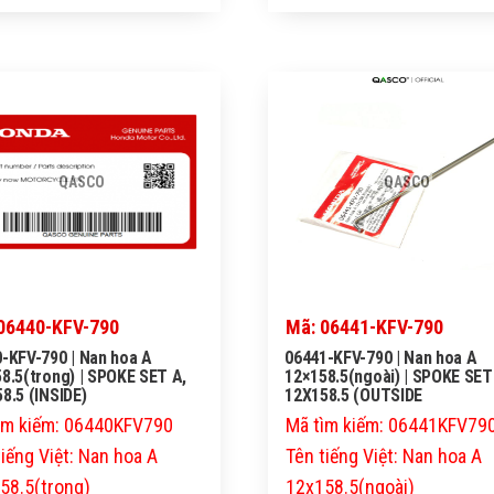
QASCO
QASCO
06440-KFV-790
Mã: 06441-KFV-790
-KFV-790 | Nan hoa A
06441-KFV-790 | Nan hoa A
8.5(trong) | SPOKE SET A,
12×158.5(ngoài) | SPOKE SET
8.5 (INSIDE)
12X158.5 (OUTSIDE
ìm kiếm: 06440KFV790
Mã tìm kiếm: 06441KFV79
tiếng Việt: Nan hoa A
Tên tiếng Việt: Nan hoa A
58.5(trong)
12x158.5(ngoài)