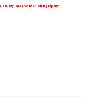
a
,
Lốc máy - Nắp chắn nhiệt - Gioăng nắp máy