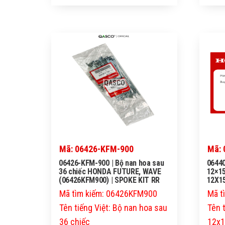
QASCO
Mã: 06426-KFM-900
Mã: 
06426-KFM-900 | Bộ nan hoa sau
06440
36 chiếc HONDA FUTURE, WAVE
12×15
(06426KFM900) | SPOKE KIT RR
12X15
Mã tìm kiếm: 06426KFM900
Mã t
Tên tiếng Việt: Bộ nan hoa sau
Tên 
36 chiếc
12x1