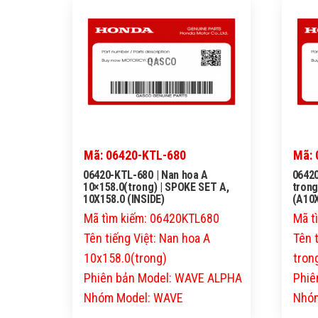
QASCO
Mã: 06420-KTL-680
Mã:
06420-KTL-680 | Nan hoa A
0642
10×158.0(trong) | SPOKE SET A,
trong
10X158.0 (INSIDE)
(A10X
Mã tìm kiếm: 06420KTL680
Mã t
Tên tiếng Việt: Nan hoa A
Tên 
10x158.0(trong)
tron
Phiên bản Model: WAVE ALPHA
Phiê
Nhóm Model: WAVE
Nhóm