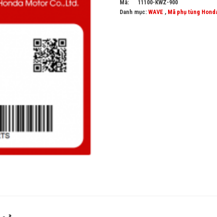
Mã:
11100-KWZ-900
Danh mục:
WAVE
,
Mã phụ tùng Hond