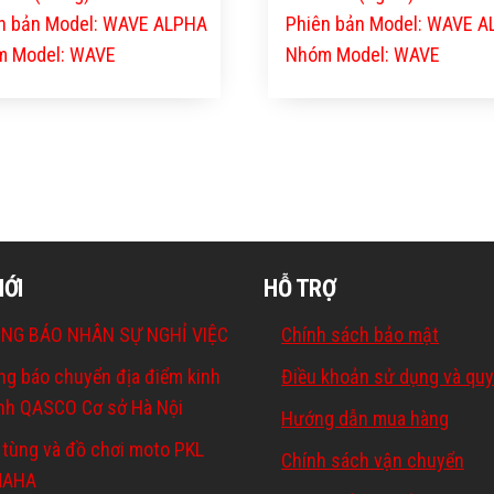
n bản Model: WAVE ALPHA
Phiên bản Model: WAVE 
 Model: WAVE
Nhóm Model: WAVE
MỚI
HỖ TRỢ
NG BÁO NHÂN SỰ NGHỈ VIỆC
Chính sách bảo mật
ng báo chuyển địa điểm kinh
Điều khoản sử dụng và quy
nh QASCO Cơ sở Hà Nội
Hướng dẫn mua hàng
 tùng và đồ chơi moto PKL
Chính sách vận chuyển
MAHA