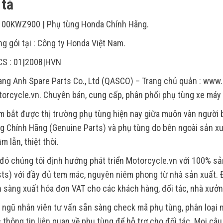
tả
100KWZ900 | Phụ tùng Honda Chính Hãng.
g gói tại : Công ty Honda Việt Nam.
CS : 01|2008|HVN
ng Anh Spare Parts Co., Ltd (QASCO) – Trang chủ quản : www.
orcycle.vn. Chuyên bán, cung cấp, phân phối phụ tùng xe máy
 bắt được thị trường phụ tùng hiện nay giữa muôn vàn người
g Chính Hãng (Genuine Parts) và phụ tùng do bên ngoài sản xu
m lẫn, thiệt thòi.
đó chúng tôi định hướng phát triển Motorcycle.vn với 100% s
ts) với đầy đủ tem mác, nguyên niêm phong từ nhà sản xuất. Đ
 sàng xuất hóa đơn VAT cho các khách hàng, đối tác, nhà xưởn
 ngũ nhân viên tư vấn sẵn sàng check mã phụ tùng, phân loại m
 thông tin liên quan về phụ tùng để hỗ trợ cho đối tác. Mọi câ