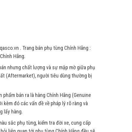
qasco.vn . Trang bán phụ tùng Chính Hãng :
 Chính Hãng.
 bán nhưng chất lượng và sự mập mờ giữa phụ
ất (Aftermarket), người tiêu dùng thường bị
ản phẩm bán ra là hàng Chính Hãng (Genuine
i kèm đó các vấn đề về pháp lý rõ ràng và
g lấy hàng.
àu sắc phụ tùng, kiểm tra đời xe, cung cấp
u hỏi liên quan tới phụ tùng Chính Hãng đều sẽ