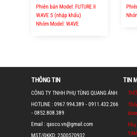
Phiên bản Model: FUTURE II
Phiê
WAVE S (nhập khẩu)
Nhóm
Nhóm Model: WAVE
THÔNG TIN
TIN 
CÔNG TY TNHH PHỤ TÙNG QUANG ÁNH
THÔ
HOTLINE : 0967.994.389 - 0911.432.266
Thô
- 0852.808.389
doa
Email : qasco.vn@gmail.com
Phụ
YA
MST/ĐKKD: 2500570932