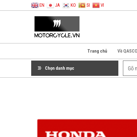
EN
JA
KO
SI
VI
Trang chủ
Về QASC
Chọn danh mục