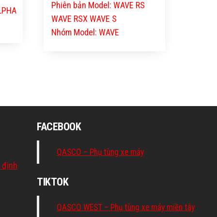
Phiên bản Model: WAVE RS
ALPHA
WAVE RSX WAVE S
Nhóm Model: WAVE
FACEBOOK
QASCO – Phụ tùng xe máy
 định
TIKTOK
QASCO WEST – Phụ tùng xe máy miền tây