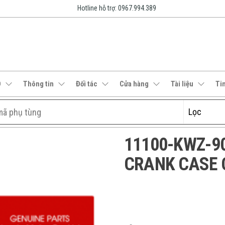
Hotline hỗ trợ: 0967.994.389
O
Thông tin
Đối tác
Cửa hàng
Tài liệu
Ti
11100-KWZ-900
CRANK CASE 