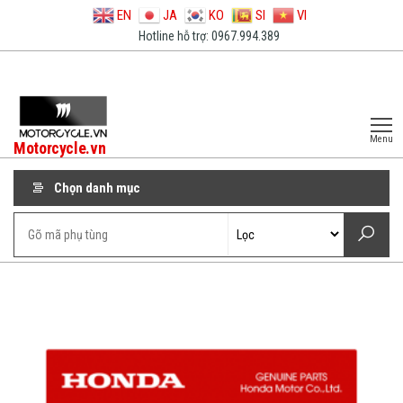
EN
JA
KO
SI
VI
Hotline hỗ trợ: 0967.994.389
Menu
Motorcycle.vn
Chọn danh mục