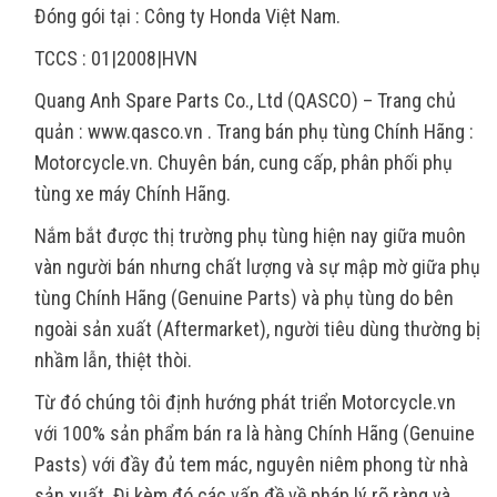
Đóng gói tại : Công ty Honda Việt Nam.
TCCS : 01|2008|HVN
Quang Anh Spare Parts Co., Ltd (QASCO) – Trang chủ
quản : www.qasco.vn . Trang bán phụ tùng Chính Hãng :
Motorcycle.vn. Chuyên bán, cung cấp, phân phối phụ
tùng xe máy Chính Hãng.
Nắm bắt được thị trường phụ tùng hiện nay giữa muôn
vàn người bán nhưng chất lượng và sự mập mờ giữa phụ
tùng Chính Hãng (Genuine Parts) và phụ tùng do bên
ngoài sản xuất (Aftermarket), người tiêu dùng thường bị
nhầm lẫn, thiệt thòi.
Từ đó chúng tôi định hướng phát triển Motorcycle.vn
với 100% sản phẩm bán ra là hàng Chính Hãng (Genuine
Pasts) với đầy đủ tem mác, nguyên niêm phong từ nhà
sản xuất. Đi kèm đó các vấn đề về pháp lý rõ ràng và