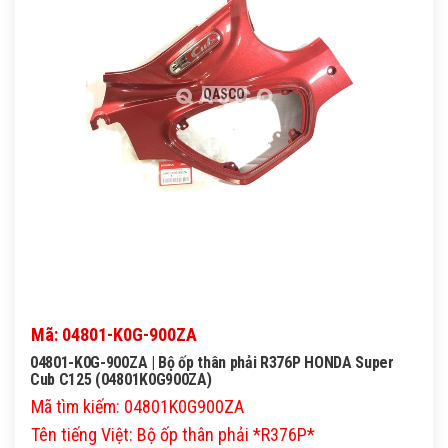
QASCO
Mã: 04801-K0G-900ZA
04801-K0G-900ZA | Bộ ốp thân phải R376P HONDA Super
Cub C125 (04801K0G900ZA)
Mã tìm kiếm: 04801K0G900ZA
Tên tiếng Việt: Bộ ốp thân phải *R376P*