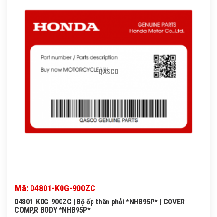
QASCO
Mã: 04801-K0G-900ZC
04801-K0G-900ZC | Bộ ốp thân phải *NHB95P* | COVER
COMP,R BODY *NHB95P*