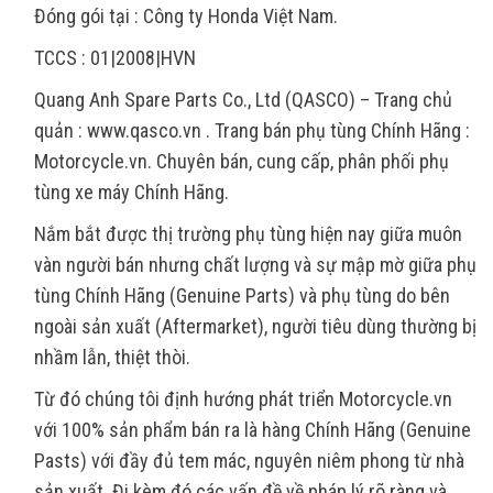
Đóng gói tại : Công ty Honda Việt Nam.
TCCS : 01|2008|HVN
Quang Anh Spare Parts Co., Ltd (QASCO) – Trang chủ
quản : www.qasco.vn . Trang bán phụ tùng Chính Hãng :
Motorcycle.vn. Chuyên bán, cung cấp, phân phối phụ
tùng xe máy Chính Hãng.
Nắm bắt được thị trường phụ tùng hiện nay giữa muôn
vàn người bán nhưng chất lượng và sự mập mờ giữa phụ
tùng Chính Hãng (Genuine Parts) và phụ tùng do bên
ngoài sản xuất (Aftermarket), người tiêu dùng thường bị
nhầm lẫn, thiệt thòi.
Từ đó chúng tôi định hướng phát triển Motorcycle.vn
với 100% sản phẩm bán ra là hàng Chính Hãng (Genuine
Pasts) với đầy đủ tem mác, nguyên niêm phong từ nhà
sản xuất. Đi kèm đó các vấn đề về pháp lý rõ ràng và