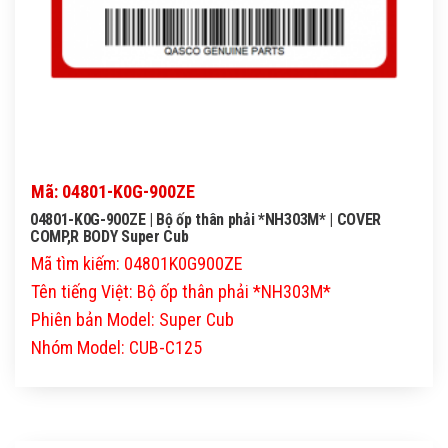
Mã: 04801-K0G-900ZE
04801-K0G-900ZE | Bộ ốp thân phải *NH303M* | COVER
COMP,R BODY Super Cub
Mã tìm kiếm: 04801K0G900ZE
Tên tiếng Việt: Bộ ốp thân phải *NH303M*
Phiên bản Model: Super Cub
Nhóm Model: CUB-C125