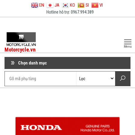
EN
JA
KO
SI
VI
Hotline hỗ trợ: 0967.994.389
Menu
Motorcycle.vn
Chọn danh mục