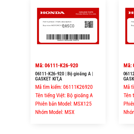
QASCO
Mã: 06111-K26-920
Mã: 
06111-K26-920 | Bộ gioăng A |
06112
GASKET KIT,A
GASKE
Mã tìm kiếm: 06111K26920
Mã t
Tên tiếng Việt: Bộ gioăng A
Tên 
Phiên bản Model: MSX125
Phiê
Nhóm Model: MSX
Nhóm