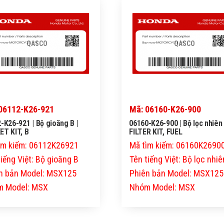
QASCO
QASCO
06112-K26-921
Mã: 06160-K26-900
-K26-921 | Bộ gioăng B |
06160-K26-900 | Bộ lọc nhiên l
T KIT, B
FILTER KIT, FUEL
ìm kiếm: 06112K26921
Mã tìm kiếm: 06160K2690
tiếng Việt: Bộ gioăng B
Tên tiếng Việt: Bộ lọc nhiê
n bản Model: MSX125
Phiên bản Model: MSX125
 Model: MSX
Nhóm Model: MSX