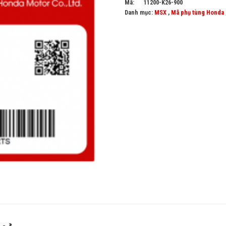
Mã:
11200-K26-900
Danh mục:
MSX
,
Mã phụ tùng Honda