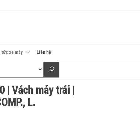
n tức xe máy
Liên hệ
| Vách máy trái |
MP., L.