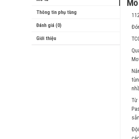
Mô 
Thông tin phụ tùng
112
Đánh giá (0)
Đón
Giới thiệu
TC
Qua
Mot
Nắm
tùn
nhầ
Từ 
Pas
sẵn
Đội
các