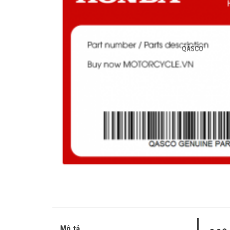
QASCO
Mô tả