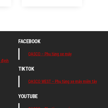
FACEBOOK
QASCO – Phụ tùng xe máy
 định
TIKTOK
QASCO WEST – Phụ tùng xe máy miền tây
YOUTUBE