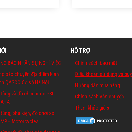
MỚI
HỖ TRỢ
NG BÁO NHÂN SỰ NGHỈ VIỆC
Chính sách bảo mật
ng báo chuyển địa điểm kinh
Điều khoản sử dụng và quy
nh QASCO Cơ sở Hà Nội
Hướng dẫn mua hàng
 tùng và đồ chơi moto PKL
Chính sách vận chuyển
MAHA
Tham khảo giá sỉ
tùng, phụ kiện, đồ chơi xe
UMPH Motorcycles