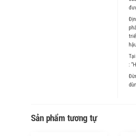
đượ
Địn
phẩ
tri
hậu
Tại
: “
Đừn
dùn
Sản phẩm tương tự