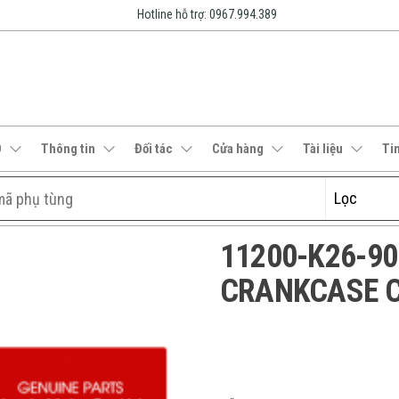
Hotline hỗ trợ: 0967.994.389
O
Thông tin
Đối tác
Cửa hàng
Tài liệu
Ti
11200-K26-900 
CRANKCASE CO