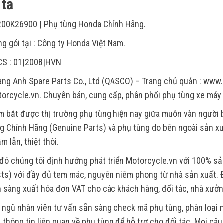
tả
00K26900 | Phụ tùng Honda Chính Hãng.
g gói tại : Công ty Honda Việt Nam.
CS : 01|2008|HVN
ng Anh Spare Parts Co., Ltd (QASCO) – Trang chủ quản : www.
orcycle.vn. Chuyên bán, cung cấp, phân phối phụ tùng xe máy
 bắt được thị trường phụ tùng hiện nay giữa muôn vàn người
g Chính Hãng (Genuine Parts) và phụ tùng do bên ngoài sản xu
m lẫn, thiệt thòi.
đó chúng tôi định hướng phát triển Motorcycle.vn với 100% s
ts) với đầy đủ tem mác, nguyên niêm phong từ nhà sản xuất. Đ
 sàng xuất hóa đơn VAT cho các khách hàng, đối tác, nhà xưởn
 ngũ nhân viên tư vấn sẵn sàng check mã phụ tùng, phân loại m
 thông tin liên quan về phụ tùng để hỗ trợ cho đối tác. Mọi câ