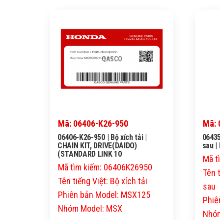
QASCO
Mã: 06406-K26-950
Mã: 
06406-K26-950 | Bộ xích tải |
06435
CHAIN KIT, DRIVE(DAIDO)
sau |
(STANDARD LINK 10
Mã t
Mã tìm kiếm: 06406K26950
Tên 
Tên tiếng Việt: Bộ xích tải
sau
Phiên bản Model: MSX125
Phiê
Nhóm Model: MSX
Nhóm