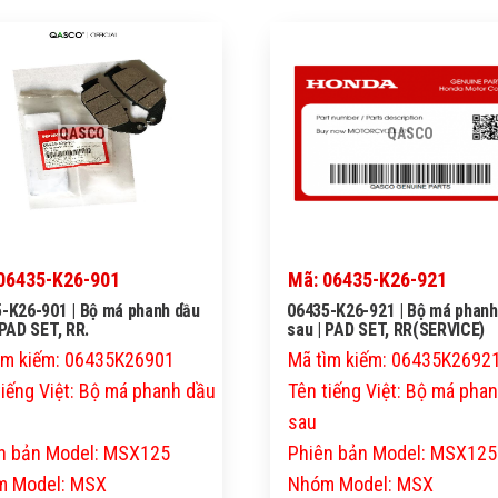
QASCO
QASCO
06435-K26-901
Mã: 06435-K26-921
-K26-901 | Bộ má phanh dầu
06435-K26-921 | Bộ má phanh
 PAD SET, RR.
sau | PAD SET, RR(SERVICE)
ìm kiếm: 06435K26901
Mã tìm kiếm: 06435K2692
tiếng Việt: Bộ má phanh dầu
Tên tiếng Việt: Bộ má pha
sau
n bản Model: MSX125
Phiên bản Model: MSX125
 Model: MSX
Nhóm Model: MSX