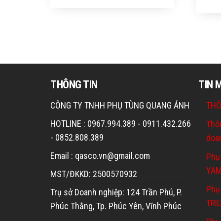
THÔNG TIN
TIN 
CÔNG TY TNHH PHỤ TÙNG QUANG ÁNH
THÔ
HOTLINE : 0967.994.389 - 0911.432.266
Thô
- 0852.808.389
doa
Email : qasco.vn@gmail.com
Phụ
YA
MST/ĐKKD: 2500570932
Phụ 
Trụ sở Doanh nghiệp: 124 Trần Phú, P.
TRI
Phúc Thắng, Tp. Phúc Yên, Vĩnh Phúc