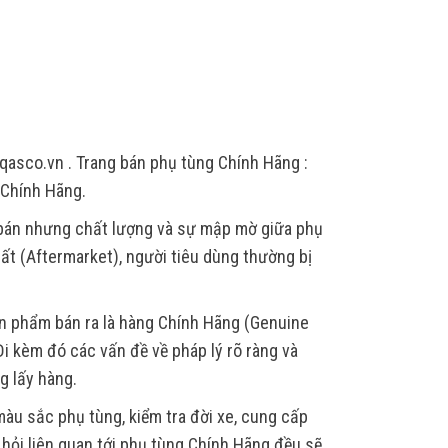
qasco.vn . Trang bán phụ tùng Chính Hãng :
 Chính Hãng.
 bán nhưng chất lượng và sự mập mờ giữa phụ
ất (Aftermarket), người tiêu dùng thường bị
ản phẩm bán ra là hàng Chính Hãng (Genuine
i kèm đó các vấn đề về pháp lý rõ ràng và
g lấy hàng.
àu sắc phụ tùng, kiểm tra đời xe, cung cấp
u hỏi liên quan tới phụ tùng Chính Hãng đều sẽ