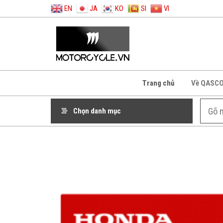
EN
JA
KO
SI
VI
Trang chủ
Về QASC
Chọn danh mục