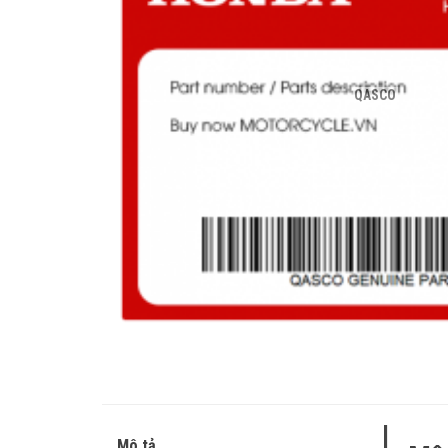
QASCO
Mô tả