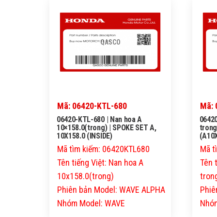
QASCO
Mã: 06420-KTL-680
Mã:
06420-KTL-680 | Nan hoa A
0642
10×158.0(trong) | SPOKE SET A,
trong
10X158.0 (INSIDE)
(A10X
Mã tìm kiếm: 06420KTL680
Mã t
Tên tiếng Việt: Nan hoa A
Tên 
10x158.0(trong)
tron
Phiên bản Model: WAVE ALPHA
Phiê
Nhóm Model: WAVE
Nhóm