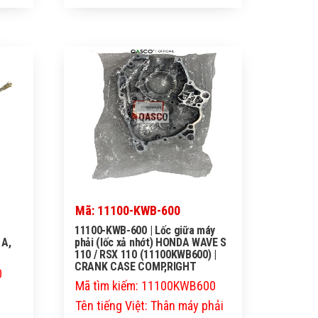
QASCO
Mã: 11100-KWB-600
11100-KWB-600 | Lốc giữa máy
 A,
phải (lốc xả nhớt) HONDA WAVE S
110 / RSX 110 (11100KWB600) |
CRANK CASE COMP,RIGHT
0
Mã tìm kiếm: 11100KWB600
Tên tiếng Việt: Thân máy phải