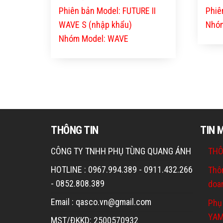
Phiên bản Model: FUTURE II
Phiê
WAVE S (nhập khẩu)
Nhóm
Nhóm Model: WAVE
THÔNG TIN
TIN 
CÔNG TY TNHH PHỤ TÙNG QUANG ÁNH
THÔ
HOTLINE : 0967.994.389 - 0911.432.266
Thô
- 0852.808.389
doa
Email : qasco.vn@gmail.com
Phụ
YA
MST/ĐKKD: 2500570932