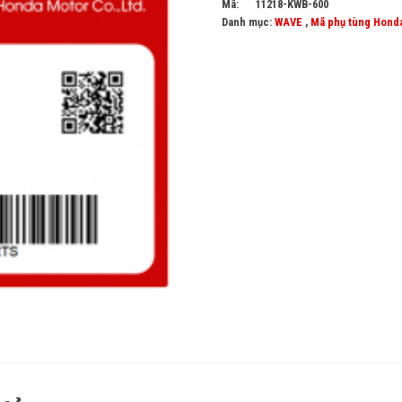
Mã:
11218-KWB-600
Danh mục:
WAVE
,
Mã phụ tùng Hond