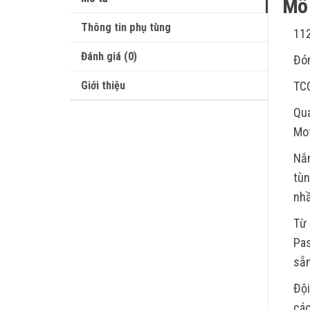
Mô 
Thông tin phụ tùng
11
Đánh giá (0)
Đón
Giới thiệu
TC
Qua
Mot
Nắm
tùn
nhầ
Từ 
Pas
sẵn
Đội
các