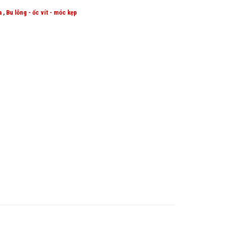
a
,
Bu lông - ốc vít - móc kẹp