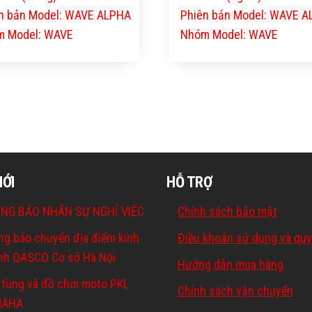
n bản Model: WAVE ALPHA
Phiên bản Model: WAVE 
 Model: WAVE
Nhóm Model: WAVE
MỚI
HỖ TRỢ
NG BÁO NHÂN SỰ NGHỈ VIỆC
Chính sách bảo mật
ng báo chuyển địa điểm kinh
Điều khoản sử dụng và quy
nh QASCO Cơ sở Hà Nội
Hướng dẫn mua hàng
 tùng và đồ chơi moto PKL
Chính sách vận chuyển
MAHA