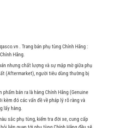
qasco.vn . Trang bán phụ tùng Chính Hãng :
 Chính Hãng.
 bán nhưng chất lượng và sự mập mờ giữa phụ
ất (Aftermarket), người tiêu dùng thường bị
ản phẩm bán ra là hàng Chính Hãng (Genuine
i kèm đó các vấn đề về pháp lý rõ ràng và
g lấy hàng.
àu sắc phụ tùng, kiểm tra đời xe, cung cấp
u hỏi liên quan tới phụ tùng Chính Hãng đều sẽ