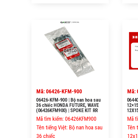
QASCO
Mã: 06426-KFM-900
Mã: 
06426-KFM-900 | Bộ nan hoa sau
06440
36 chiếc HONDA FUTURE, WAVE
12×15
(06426KFM900) | SPOKE KIT RR
12X15
Mã tìm kiếm: 06426KFM900
Mã t
Tên tiếng Việt: Bộ nan hoa sau
Tên 
36 chiếc
12x1