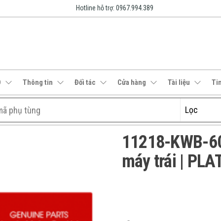
Hotline hỗ trợ: 0967.994.389
O
Thông tin
Đối tác
Cửa hàng
Tài liệu
Ti
11218-KWB-60
máy trái | PL