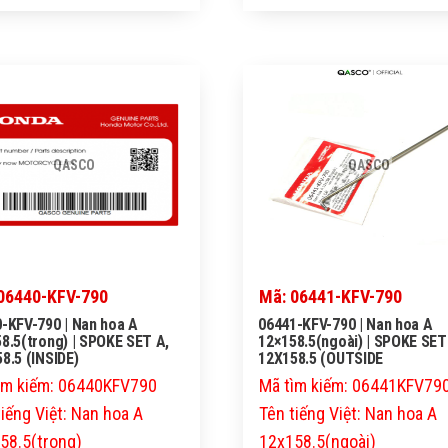
QASCO
QASCO
06440-KFV-790
Mã: 06441-KFV-790
-KFV-790 | Nan hoa A
06441-KFV-790 | Nan hoa A
8.5(trong) | SPOKE SET A,
12×158.5(ngoài) | SPOKE SET
8.5 (INSIDE)
12X158.5 (OUTSIDE
ìm kiếm: 06440KFV790
Mã tìm kiếm: 06441KFV79
tiếng Việt: Nan hoa A
Tên tiếng Việt: Nan hoa A
58.5(trong)
12x158.5(ngoài)