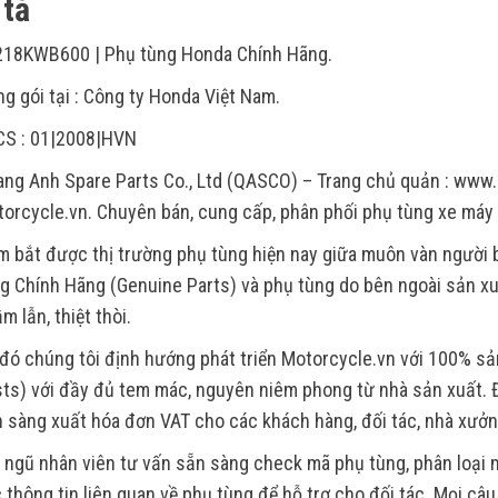
tả
218KWB600 | Phụ tùng Honda Chính Hãng.
g gói tại : Công ty Honda Việt Nam.
CS : 01|2008|HVN
ng Anh Spare Parts Co., Ltd (QASCO) – Trang chủ quản : www.
orcycle.vn. Chuyên bán, cung cấp, phân phối phụ tùng xe máy
 bắt được thị trường phụ tùng hiện nay giữa muôn vàn người
g Chính Hãng (Genuine Parts) và phụ tùng do bên ngoài sản xu
m lẫn, thiệt thòi.
đó chúng tôi định hướng phát triển Motorcycle.vn với 100% s
ts) với đầy đủ tem mác, nguyên niêm phong từ nhà sản xuất. Đ
 sàng xuất hóa đơn VAT cho các khách hàng, đối tác, nhà xưởn
 ngũ nhân viên tư vấn sẵn sàng check mã phụ tùng, phân loại m
 thông tin liên quan về phụ tùng để hỗ trợ cho đối tác. Mọi câ