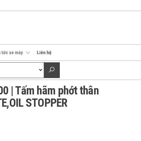
n tức xe máy
Liên hệ
0 | Tấm hãm phớt thân
ATE,OIL STOPPER