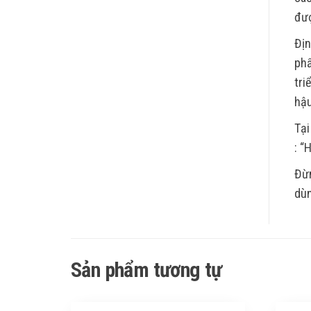
đượ
Địn
phẩ
tri
hậu
Tại
: “
Đừn
dùn
Sản phẩm tương tự