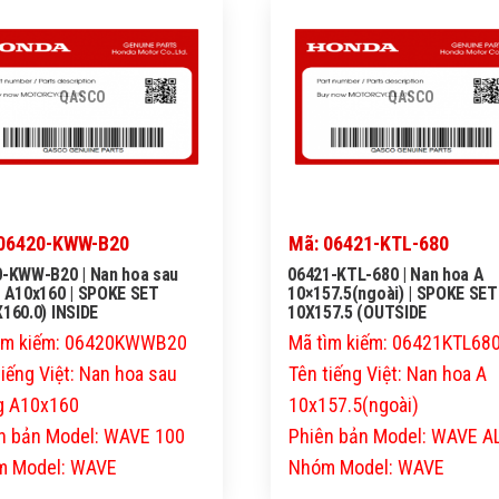
QASCO
QASCO
 06420-KWW-B20
Mã: 06421-KTL-680
0-KWW-B20 | Nan hoa sau
06421-KTL-680 | Nan hoa A
 A10x160 | SPOKE SET
10×157.5(ngoài) | SPOKE SET
160.0) INSIDE
10X157.5 (OUTSIDE
ìm kiếm: 06420KWWB20
Mã tìm kiếm: 06421KTL68
tiếng Việt: Nan hoa sau
Tên tiếng Việt: Nan hoa A
g A10x160
10x157.5(ngoài)
n bản Model: WAVE 100
Phiên bản Model: WAVE 
 Model: WAVE
Nhóm Model: WAVE