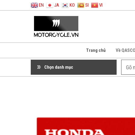
EN
JA
KO
SI
VI
Trang chủ
Về QASC
Chọn danh mục