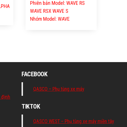
Phiên bản Model: WAVE RS
ALPHA
WAVE RSX WAVE S
Nhóm Model: WAVE
FACEBOOK
QASCO – Phụ tùng xe máy
 định
TIKTOK
QASCO WEST – Phụ tùng xe máy miền tây