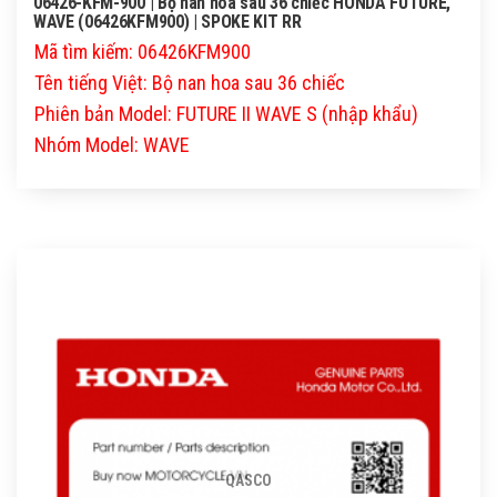
06426-KFM-900 | Bộ nan hoa sau 36 chiếc HONDA FUTURE,
WAVE (06426KFM900) | SPOKE KIT RR
Mã tìm kiếm: 06426KFM900
Tên tiếng Việt: Bộ nan hoa sau 36 chiếc
Phiên bản Model: FUTURE II WAVE S (nhập khẩu)
Nhóm Model: WAVE
QASCO