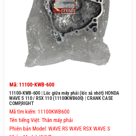
QASCO
Mã: 11100-KWB-600
11100-KWB-600 | Lốc giữa máy phải (lốc xả nhớt) HONDA
WAVE S 110 / RSX 110 (11100KWB600) | CRANK CASE
COMP,RIGHT
Mã tìm kiếm: 11100KWB600
Tên tiếng Việt: Thân máy phải
Phiên bản Model: WAVE RS WAVE RSX WAVE S