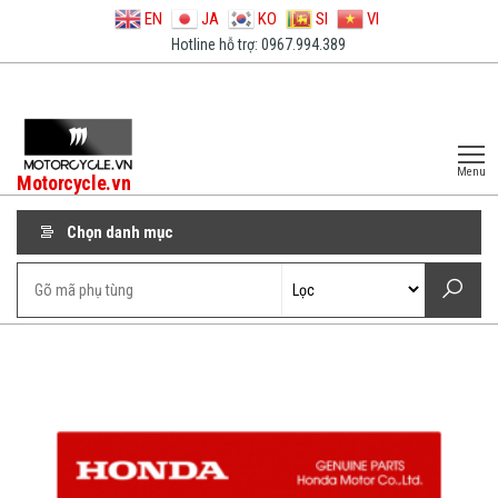
EN
JA
KO
SI
VI
Hotline hỗ trợ: 0967.994.389
Menu
Motorcycle.vn
Chọn danh mục