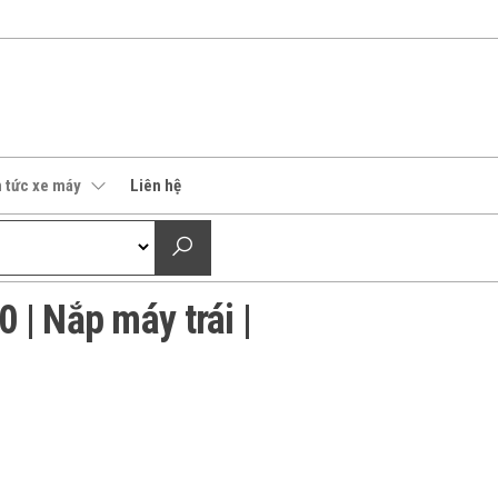
n tức xe máy
Liên hệ
| Nắp máy trái |