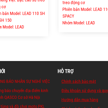
treo động cơ
 cơ
Phiên bản Model: LEAD 11
n bản Model: LEAD 110 SH
SPACY
SH 150
Nhóm Model: LEAD
 Model: LEAD
MỚI
HỖ TRỢ
NG BÁO NHÂN SỰ NGHỈ VIỆC
Chính sách bảo mật
ng báo chuyển địa điểm kinh
Điều khoản sử dụng và quy
nh QASCO Cơ sở Hà Nội
Hướng dẫn mua hàng
 tùng và đồ chơi moto PKL