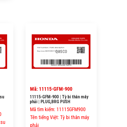
QASCO
Mã: 11115-GFM-900
 su
11115-GFM-900 | Tỳ bi thân máy
phải | PLUG,BRG PUSH
Mã tìm kiếm: 11115GFM900
0
Tên tiếng Việt: Tỳ bi thân máy
 su
phải