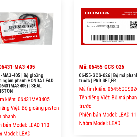
QASCO
QASCO
06431-MA3-405
Mã: 06455-GCS-026
-MA3-405 | Bộ gioăng
06455-GCS-026 | Bộ má phan
on ngàm phanh HONDA LEAD
trước | PAD SET,FR
06431MA3405) | SEAL
Mã tìm kiếm: 06455GCS02
PISTON
Tên tiếng Việt: Bộ má pha
ìm kiếm: 06431MA3405
trước
tiếng Việt: Bộ gioăng piston
Phiên bản Model: LEAD 11
 phanh
Nhóm Model: LEAD
n bản Model: LEAD 110
 Model: LEAD