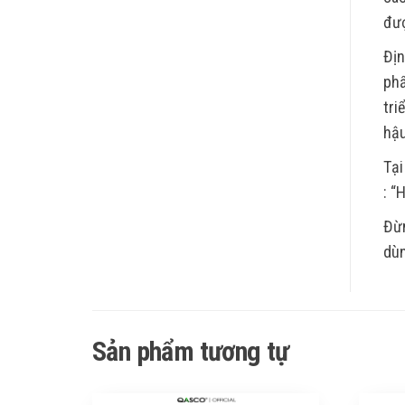
đượ
Địn
phẩ
tri
hậu
Tại
: “
Đừn
dùn
Sản phẩm tương tự