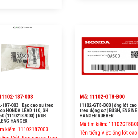
QASCO
QASCO
11102-187-003
Mã: 11102-GT8-B00
-187-003 | Bạc cao su treo
11102-GT8-B00 | ống lót cao
 cơ HONDA LEAD 110, SH
treo động cơ | BUSH, ENGINE
50 (11102187003) | RUB
HANGER RUBBER
,ENG HANGER
Mã tìm kiếm: 11102GT8B0
ìm kiếm: 11102187003
Tên tiếng Việt: ống lót cao
tiếng Việt: Bạc cao su treo