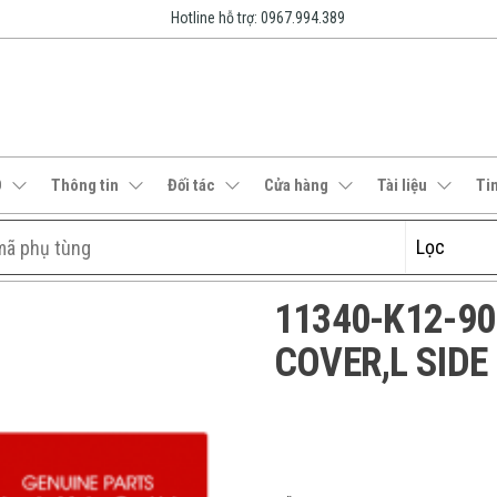
Hotline hỗ trợ: 0967.994.389
O
Thông tin
Đối tác
Cửa hàng
Tài liệu
Ti
11340-K12-900 
COVER,L SIDE