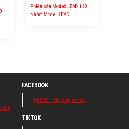
Phiên bản Model: LEAD 110
0
Nhóm Model: LEAD
FACEBOOK
QASCO – Phụ tùng xe máy
 định
TIKTOK