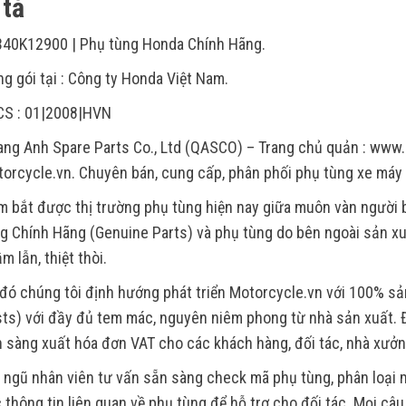
tả
40K12900 | Phụ tùng Honda Chính Hãng.
g gói tại : Công ty Honda Việt Nam.
CS : 01|2008|HVN
ng Anh Spare Parts Co., Ltd (QASCO) – Trang chủ quản : www.
orcycle.vn. Chuyên bán, cung cấp, phân phối phụ tùng xe máy
 bắt được thị trường phụ tùng hiện nay giữa muôn vàn người
g Chính Hãng (Genuine Parts) và phụ tùng do bên ngoài sản xu
m lẫn, thiệt thòi.
đó chúng tôi định hướng phát triển Motorcycle.vn với 100% s
ts) với đầy đủ tem mác, nguyên niêm phong từ nhà sản xuất. Đ
 sàng xuất hóa đơn VAT cho các khách hàng, đối tác, nhà xưởn
 ngũ nhân viên tư vấn sẵn sàng check mã phụ tùng, phân loại m
 thông tin liên quan về phụ tùng để hỗ trợ cho đối tác. Mọi câ