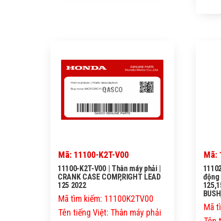
QASCO
Mã: 11100-K2T-V00
Mã: 
11100-K2T-V00 | Thân máy phải |
11102
CRANK CASE COMP,RIGHT LEAD
động
125 2022
125,1
BUSH
Mã tìm kiếm: 11100K2TV00
Mã t
Tên tiếng Việt: Thân máy phải
Tên 