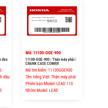
QASCO
Mã: 11100-GGE-900
h dầu
11100-GGE-900 | Thân máy phải |
CRANK CASE COMP,R
6
Mã tìm kiếm: 11100GGE900
nh dầu
Tên tiếng Việt: Thân máy phải
Phiên bản Model: LEAD 110
0
Nhóm Model: LEAD