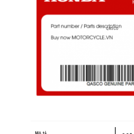
QASCO
Mô tả