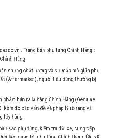
qasco.vn . Trang bán phụ tùng Chính Hãng :
 Chính Hãng.
 bán nhưng chất lượng và sự mập mờ giữa phụ
ất (Aftermarket), người tiêu dùng thường bị
ản phẩm bán ra là hàng Chính Hãng (Genuine
i kèm đó các vấn đề về pháp lý rõ ràng và
g lấy hàng.
àu sắc phụ tùng, kiểm tra đời xe, cung cấp
u hỏi liên quan tới phụ tùng Chính Hãng đều sẽ