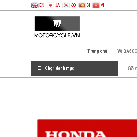
EN
JA
KO
SI
VI
Trang chủ
Về QASC
Chọn danh mục