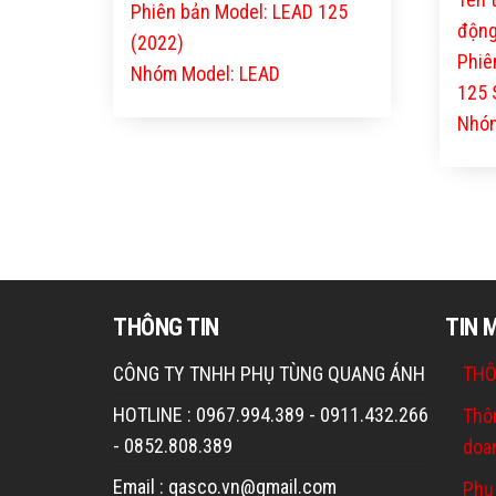
Phiên bản Model: LEAD 125
động
(2022)
Phiê
Nhóm Model: LEAD
125 
Nhóm
THÔNG TIN
TIN 
CÔNG TY TNHH PHỤ TÙNG QUANG ÁNH
THÔ
HOTLINE : 0967.994.389 - 0911.432.266
Thô
- 0852.808.389
doa
Email : qasco.vn@gmail.com
Phụ