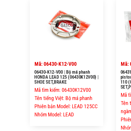
QASCO
Mã: 06430-K12-V00
Mã: 
06430-K12-V00 | Bộ má phanh
06431
HONDA LEAD 125 (06430K12V00) |
pist
SHOE SET,BRAKE
110 (
SET,
Mã tìm kiếm: 06430K12V00
Mã t
Tên tiếng Việt: Bộ má phanh
Tên 
Phiên bản Model: LEAD 125CC
ngàm
Nhóm Model: LEAD
Phiê
Nhóm