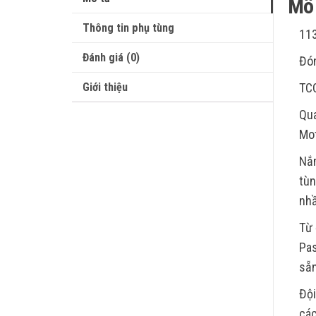
Mô 
Thông tin phụ tùng
113
Đánh giá (0)
Đón
Giới thiệu
TC
Qua
Mot
Nắm
tùn
nhầ
Từ 
Pas
sẵn
Đội
các