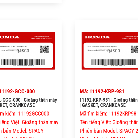
QASCO
QASCO
11192-GCC-000
Mã: 11192-KRP-981
-GCC-000 | Gioăng thân máy
11192-KRP-981 | Gioăng thâ
SKET, CRANKCASE
| GASKET, CRANKCASE
ìm kiếm: 11192GCC000
Mã tìm kiếm: 11192KRP98
tiếng Việt: Gioăng thân máy
Tên tiếng Việt: Gioăng th
n bản Model: SPACY
Phiên bản Model: SPACY 