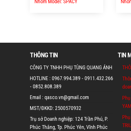
Nhóm Model: SPACY
Nhóm
THÔNG TIN
TIN 
CÔNG TY TNHH PHỤ TÙNG QUANG ÁNH
THÔ
HOTLINE : 0967.994.389 - 0911.432.266
Thô
- 0852.808.389
doa
Email : qasco.vn@gmail.com
Phụ
YA
MST/ĐKKD: 2500570932
Phụ 
Trụ sở Doanh nghiệp: 124 Trần Phú, P.
TRI
Phúc Thắng, Tp. Phúc Yên, Vĩnh Phúc