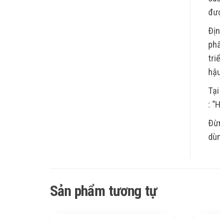
đượ
Địn
phẩ
tri
hậu
Tại
: “
Đừn
dùn
Sản phẩm tương tự