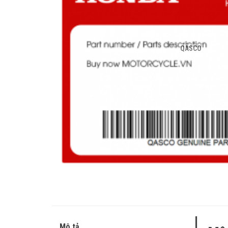
QASCO
Mô tả