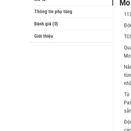
Mô 
Thông tin phụ tùng
11
Đánh giá (0)
Đón
Giới thiệu
TC
Qua
Mot
Nắm
tùn
nhầ
Từ 
Pas
sẵn
Đội
các