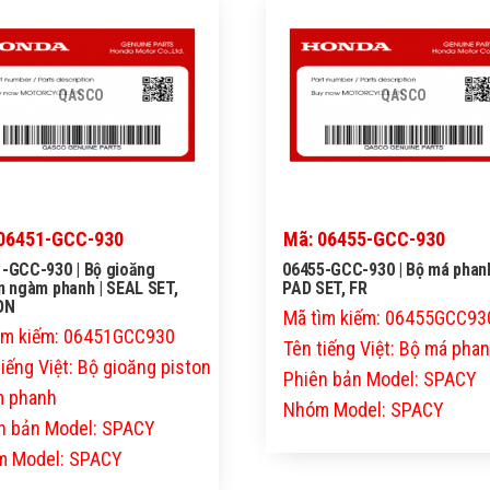
QASCO
QASCO
06451-GCC-930
Mã: 06455-GCC-930
-GCC-930 | Bộ gioăng
06455-GCC-930 | Bộ má phanh
n ngàm phanh | SEAL SET,
PAD SET, FR
ON
Mã tìm kiếm: 06455GCC93
ìm kiếm: 06451GCC930
Tên tiếng Việt: Bộ má pha
tiếng Việt: Bộ gioăng piston
Phiên bản Model: SPACY
 phanh
Nhóm Model: SPACY
n bản Model: SPACY
 Model: SPACY