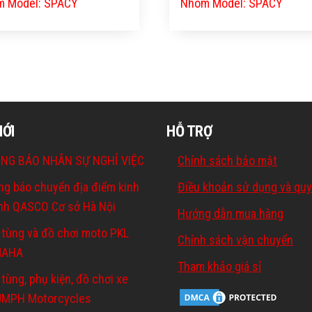
 Model: SPACY
Nhóm Model: SPACY
MỚI
HỖ TRỢ
NG BÁO NHÂN SỰ NGHỈ VIỆC
Chính sách bảo mật
ng báo chuyển địa điểm kinh
Điều khoản sử dụng và quy
nh QASCO Cơ sở Hà Nội
Hướng dẫn mua hàng
 tùng và đồ chơi moto PKL
Chính sách vận chuyển
MAHA
Tham khảo giá sỉ
tùng, phụ kiện, đồ chơi xe
UMPH Motorcycles