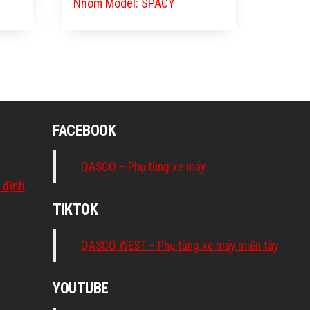
Nhóm Model: SPACY
FACEBOOK
QASCO – Phụ tùng xe máy
 định
TIKTOK
QASCO WEST – Phụ tùng xe máy miền tây
YOUTUBE