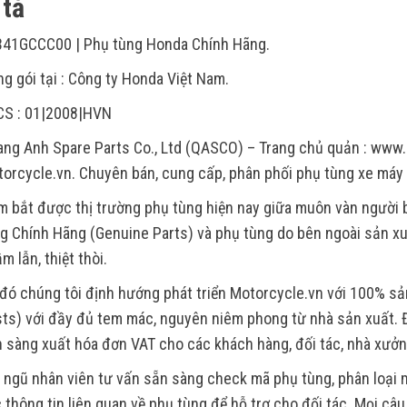
tả
341GCCC00 | Phụ tùng Honda Chính Hãng.
g gói tại : Công ty Honda Việt Nam.
CS : 01|2008|HVN
ng Anh Spare Parts Co., Ltd (QASCO) – Trang chủ quản : www.
orcycle.vn. Chuyên bán, cung cấp, phân phối phụ tùng xe máy
 bắt được thị trường phụ tùng hiện nay giữa muôn vàn người
g Chính Hãng (Genuine Parts) và phụ tùng do bên ngoài sản xu
m lẫn, thiệt thòi.
đó chúng tôi định hướng phát triển Motorcycle.vn với 100% s
ts) với đầy đủ tem mác, nguyên niêm phong từ nhà sản xuất. Đ
 sàng xuất hóa đơn VAT cho các khách hàng, đối tác, nhà xưởn
 ngũ nhân viên tư vấn sẵn sàng check mã phụ tùng, phân loại m
 thông tin liên quan về phụ tùng để hỗ trợ cho đối tác. Mọi câ