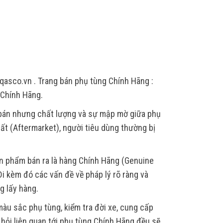
qasco.vn . Trang bán phụ tùng Chính Hãng :
 Chính Hãng.
 bán nhưng chất lượng và sự mập mờ giữa phụ
ất (Aftermarket), người tiêu dùng thường bị
ản phẩm bán ra là hàng Chính Hãng (Genuine
i kèm đó các vấn đề về pháp lý rõ ràng và
g lấy hàng.
àu sắc phụ tùng, kiểm tra đời xe, cung cấp
u hỏi liên quan tới phụ tùng Chính Hãng đều sẽ