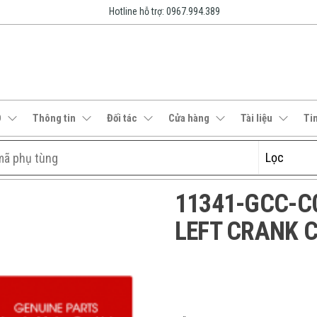
Hotline hỗ trợ: 0967.994.389
O
Thông tin
Đối tác
Cửa hàng
Tài liệu
Ti
11341-GCC-C00
LEFT CRANK 