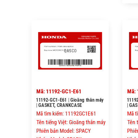
QASCO
Mã: 11192-GC1-E61
Mã: 
11192-GC1-E61 | Gioăng thân máy
11192
| GASKET, CRANKCASE
| GA
Mã tìm kiếm: 11192GC1E61
Mã t
Tên tiếng Việt: Gioăng thân máy
Tên 
Phiên bản Model: SPACY
Phiê