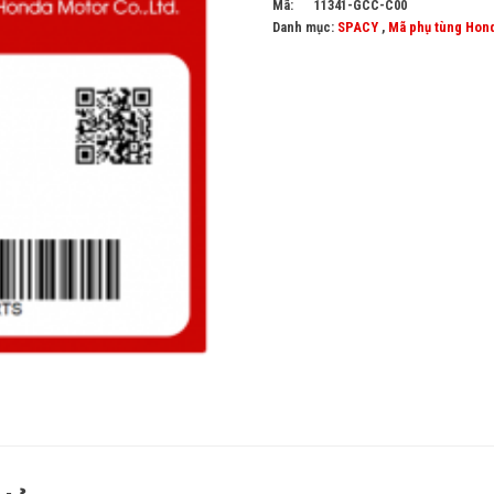
Mã:
11341-GCC-C00
Danh mục:
SPACY
,
Mã phụ tùng Hon