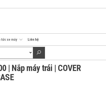
n tức xe máy
Liên hệ
 | Nắp máy trái | COVER
CASE