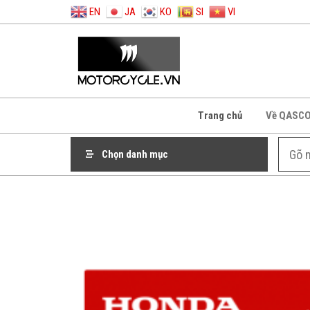
EN
JA
KO
SI
VI
Trang chủ
Về QASC
Chọn danh mục