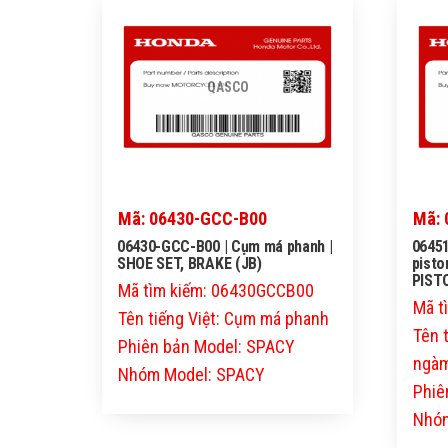
QASCO
Mã: 06430-GCC-B00
Mã: 
06430-GCC-B00 | Cụm má phanh |
06451
SHOE SET, BRAKE (JB)
pisto
PIST
Mã tìm kiếm: 06430GCCB00
Mã t
Tên tiếng Việt: Cụm má phanh
Tên 
Phiên bản Model: SPACY
ngàm
Nhóm Model: SPACY
Phiê
Nhóm