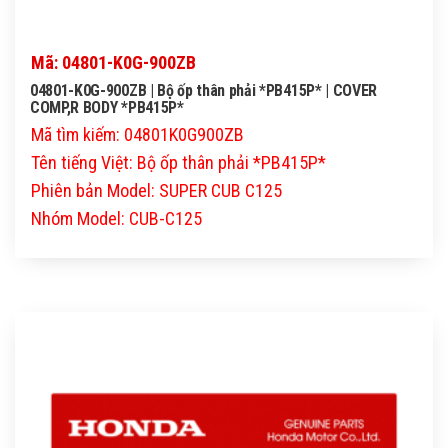
Mã: 04801-K0G-900ZB
04801-K0G-900ZB | Bộ ốp thân phải *PB415P* | COVER
COMP,R BODY *PB415P*
Mã tìm kiếm: 04801K0G900ZB
Tên tiếng Việt: Bộ ốp thân phải *PB415P*
Phiên bản Model: SUPER CUB C125
Nhóm Model: CUB-C125