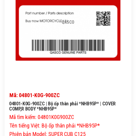
QASCO
Mã: 04801-K0G-900ZC
04801-K0G-900ZC | Bộ ốp thân phải *NHB95P* | COVER
COMP,R BODY *NHB95P*
Mã tìm kiếm: 04801K0G900ZC
Tên tiếng Việt: Bộ ốp thân phải *NHB95P*
Phiên bản Model: SUPER CUB C125