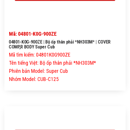
Mã: 04801-K0G-900ZE
04801-K0G-900ZE | Bộ ốp thân phải *NH303M* | COVER
COMP,R BODY Super Cub
Mã tìm kiếm: 04801K0G900ZE
Tên tiếng Việt: Bộ ốp thân phải *NH303M*
Phiên bản Model: Super Cub
Nhóm Model: CUB-C125