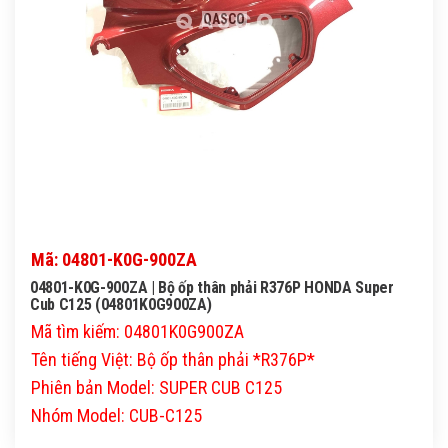
QASCO
Mã: 04801-K0G-900ZA
04801-K0G-900ZA | Bộ ốp thân phải R376P HONDA Super
Cub C125 (04801K0G900ZA)
Mã tìm kiếm: 04801K0G900ZA
Tên tiếng Việt: Bộ ốp thân phải *R376P*
Phiên bản Model: SUPER CUB C125
Nhóm Model: CUB-C125