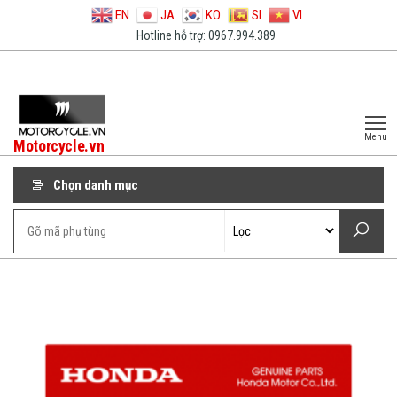
EN
JA
KO
SI
VI
Hotline hỗ trợ: 0967.994.389
Menu
Motorcycle.vn
Chọn danh mục