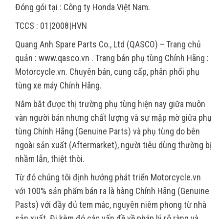
Đóng gói tại : Công ty Honda Việt Nam.
TCCS : 01|2008|HVN
Quang Anh Spare Parts Co., Ltd (QASCO) – Trang chủ
quản : www.qasco.vn . Trang bán phụ tùng Chính Hãng :
Motorcycle.vn. Chuyên bán, cung cấp, phân phối phụ
tùng xe máy Chính Hãng.
Nắm bắt được thị trường phụ tùng hiện nay giữa muôn
vàn người bán nhưng chất lượng và sự mập mờ giữa phụ
tùng Chính Hãng (Genuine Parts) và phụ tùng do bên
ngoài sản xuất (Aftermarket), người tiêu dùng thường bị
nhầm lẫn, thiệt thòi.
Từ đó chúng tôi định hướng phát triển Motorcycle.vn
với 100% sản phẩm bán ra là hàng Chính Hãng (Genuine
Pasts) với đầy đủ tem mác, nguyên niêm phong từ nhà
sản xuất. Đi kèm đó các vấn đề về pháp lý rõ ràng và