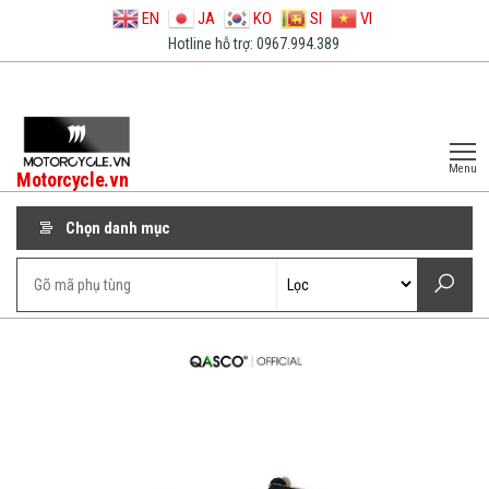
EN
JA
KO
SI
VI
Hotline hỗ trợ: 0967.994.389
Menu
Motorcycle.vn
Chọn danh mục