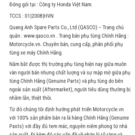
Đóng gói tại : Công ty Honda Việt Nam.
TCCS : 01|2008|HVN
Quang Anh Spare Parts Co., Ltd (QASCO) – Trang chủ
quản : www.qasco.vn . Trang bán phụ tùng Chính Hãng :
Motorcycle.vn. Chuyên bán, cung cấp, phân phối phụ
tùng xe máy Chính Hãng.
Nắm bắt được thị trường phụ tùng hiện nay giữa muôn
vàn người bán nhưng chất lượng và sự mập mờ giữa phụ
tùng Chính Hãng (Genuine Parts) và phụ tùng do bên
ngoài sản xuất (Aftermarket), người tiêu dùng thường bị
nhầm lẫn, thiệt thòi.
Từ đó chúng tôi định hướng phát triển Motorcycle.vn
với 100% sản phẩm bán ra là hàng Chính Hãng (Genuine
Pasts) với đầy đủ tem mác, nguyên niêm phong từ nhà
sản xuất. Đi kèm đó các vấn đề về pháp lý rõ ràng và