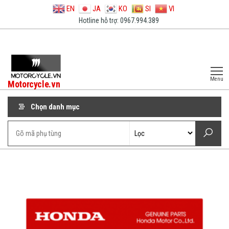
EN
JA
KO
SI
VI
Hotline hỗ trợ: 0967.994.389
Menu
Motorcycle.vn
Chọn danh mục