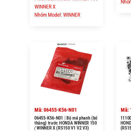
Nhóm
WINNER X
Nhóm Model: WINNER
QASCO
Mã: 06455-K56-N01
Mã: 
06455-K56-N01 | Bộ má phanh (bố
11100
thắng) trước HONDA WINNER 150
HOND
/ WINNER X (RS150 V1 V2 V3)
(RS15