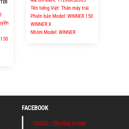
ATER
Tên tiếng Việt: Thân máy trái
0
Phiên bản Model: WINNER 150
ruyền
WINNER X
Nhóm Model: WINNER
 150
FACEBOOK
QASCO – Phụ tùng xe máy