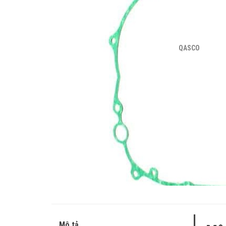
QASCO
Mô tả