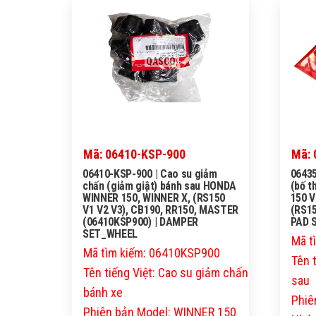
QASCO
Mã: 06410-KSP-900
Mã: 
06410-KSP-900 | Cao su giảm
06435
chấn (giảm giật) bánh sau HONDA
(bố 
WINNER 150, WINNER X, (RS150
150 V
V1 V2 V3), CB190, RR150, MASTER
(RS15
(06410KSP900) | DAMPER
PAD 
SET_WHEEL
Mã t
Mã tìm kiếm: 06410KSP900
Tên 
Tên tiếng Việt: Cao su giảm chấn
sau
bánh xe
Phiê
Phiên bản Model: WINNER 150