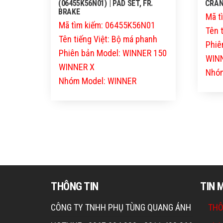
(06455K56N01) | PAD SET, FR.
CRAN
BRAKE
Mã t
Mã tìm kiếm: 06455K56N01
Tên 
Tên tiếng Việt: Bộ má phanh
Phiê
Phiên bản Model: WINNER 150
WIN
WINNER X
Nhóm
Nhóm Model: WINNER
THÔNG TIN
TIN 
CÔNG TY TNHH PHỤ TÙNG QUANG ÁNH
THÔ