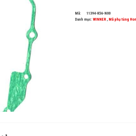
Mã:
11394-K56-N00
Danh mục:
WINNER
,
Mã phụ tùng Ho