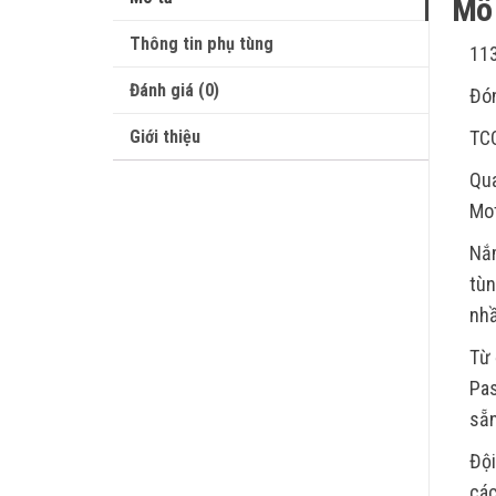
Mô 
Thông tin phụ tùng
113
Đánh giá (0)
Đón
Giới thiệu
TC
Qua
Mot
Nắm
tùn
nhầ
Từ 
Pas
sẵn
Đội
các