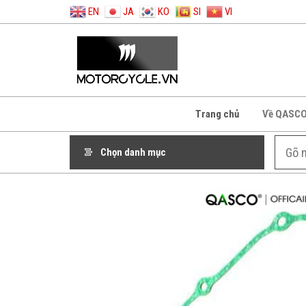
EN
JA
KO
SI
VI
Trang chủ
Về QASC
Chọn danh mục