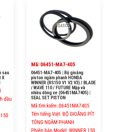
QASCO
Mã: 06451-MA7-405
h sau
06451-MA7-405 | Bộ gioăng
 X
piston ngàm phanh HONDA
R
WINNER (RS150 V1 V2 V3) / BLADE
/ WAVE 110 / FUTURE Mập và
1
nhiều dòng xe (06451MA7405) |
SEAL SET PISTON
nh dầu
Mã tìm kiếm: 06451MA7405
Tên tiếng Việt: BỘ GIOĂNG PÍT
 150
TÔNG NGÀM PHANH
Phiên bản Model: WINNER 150