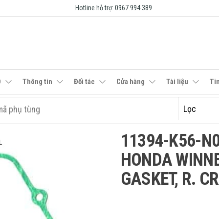
Hotline hỗ trợ: 0967.994.389
O
Thông tin
Đối tác
Cửa hàng
Tài liệu
Ti
11394-K56-N00
HONDA WINNER
GASKET, R. 