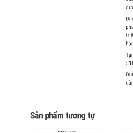
đượ
Địn
phẩ
tri
hậu
Tại
: “
Đừn
dùn
Sản phẩm tương tự