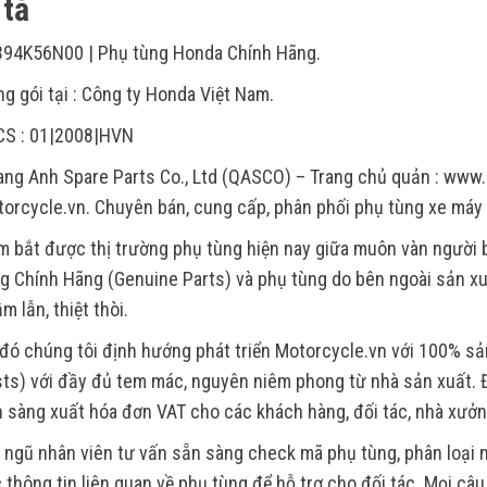
tả
94K56N00 | Phụ tùng Honda Chính Hãng.
g gói tại : Công ty Honda Việt Nam.
CS : 01|2008|HVN
ng Anh Spare Parts Co., Ltd (QASCO) – Trang chủ quản : www.
orcycle.vn. Chuyên bán, cung cấp, phân phối phụ tùng xe máy
 bắt được thị trường phụ tùng hiện nay giữa muôn vàn người
g Chính Hãng (Genuine Parts) và phụ tùng do bên ngoài sản xu
m lẫn, thiệt thòi.
đó chúng tôi định hướng phát triển Motorcycle.vn với 100% s
ts) với đầy đủ tem mác, nguyên niêm phong từ nhà sản xuất. Đ
 sàng xuất hóa đơn VAT cho các khách hàng, đối tác, nhà xưởn
 ngũ nhân viên tư vấn sẵn sàng check mã phụ tùng, phân loại m
 thông tin liên quan về phụ tùng để hỗ trợ cho đối tác. Mọi câ