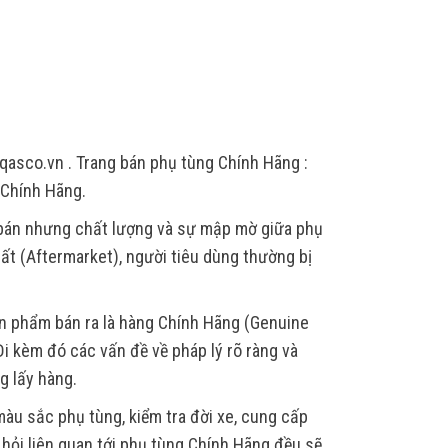
qasco.vn . Trang bán phụ tùng Chính Hãng :
 Chính Hãng.
 bán nhưng chất lượng và sự mập mờ giữa phụ
ất (Aftermarket), người tiêu dùng thường bị
ản phẩm bán ra là hàng Chính Hãng (Genuine
i kèm đó các vấn đề về pháp lý rõ ràng và
g lấy hàng.
àu sắc phụ tùng, kiểm tra đời xe, cung cấp
u hỏi liên quan tới phụ tùng Chính Hãng đều sẽ