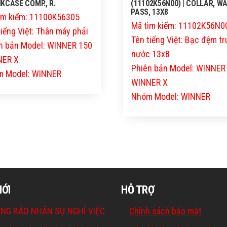
KCASE COMP., R.
(11102K56N00) | COLLAR, W
PASS, 13X8
ìm kiếm: 11100K56305
Mã tìm kiếm: 11102K56N0
tiếng Việt: Thân máy phải
Tên tiếng Việt: Bạc đệm t
n bản Model: WINNER 150
nước 13x8
NER X
Phiên bản Model: WINNER
 Model: WINNER
WINNER X
Nhóm Model: WINNER
MỚI
HỖ TRỢ
NG BÁO NHÂN SỰ NGHỈ VIỆC
Chính sách bảo mật