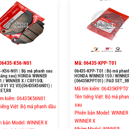
QASCO
QASCO
06435-K56-N01
Mã: 06435-KPP-T01
-K56-N01 | Bộ má phanh sau
06435-KPP-T01 | Bộ má phan
thắng sau) HONDA WINNER
HONDA WINNER 150 / WINNER
1 / WINNER X / CRF150L
(06435KPPT01) | PAD SET_R
0 V1 V2 V3)(06435K56N01) |
Mã tìm kiếm: 06435KPPT0
SET,RR
Tên tiếng Việt: Bộ má pha
ìm kiếm: 06435K56N01
sau
tiếng Việt: Bộ má phanh dầu
Phiên bản Model: WINNER
WINNER X
n bản Model: WINNER X
Nhóm Model: WINNER