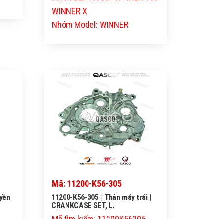
WINNER X
Nhóm Model: WINNER
QASCO
Mã: 11200-K56-305
yền
11200-K56-305 | Thân máy trái |
CRANKCASE SET, L.
Mã tìm kiếm: 11200K56305