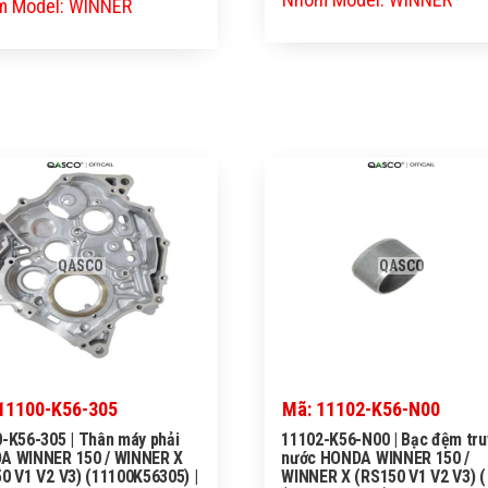
 Model: WINNER
QASCO
QASCO
11100-K56-305
Mã: 11102-K56-N00
-K56-305 | Thân máy phải
11102-K56-N00 | Bạc đệm tru
A WINNER 150 / WINNER X
nước HONDA WINNER 150 /
0 V1 V2 V3) (11100K56305) |
WINNER X (RS150 V1 V2 V3) (