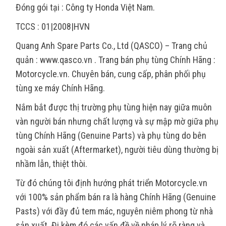
Đóng gói tại : Công ty Honda Việt Nam.
TCCS : 01|2008|HVN
Quang Anh Spare Parts Co., Ltd (QASCO) – Trang chủ
quản : www.qasco.vn . Trang bán phụ tùng Chính Hãng :
Motorcycle.vn. Chuyên bán, cung cấp, phân phối phụ
tùng xe máy Chính Hãng.
Nắm bắt được thị trường phụ tùng hiện nay giữa muôn
vàn người bán nhưng chất lượng và sự mập mờ giữa phụ
tùng Chính Hãng (Genuine Parts) và phụ tùng do bên
ngoài sản xuất (Aftermarket), người tiêu dùng thường bị
nhầm lẫn, thiệt thòi.
Từ đó chúng tôi định hướng phát triển Motorcycle.vn
với 100% sản phẩm bán ra là hàng Chính Hãng (Genuine
Pasts) với đầy đủ tem mác, nguyên niêm phong từ nhà
sản xuất. Đi kèm đó các vấn đề về pháp lý rõ ràng và