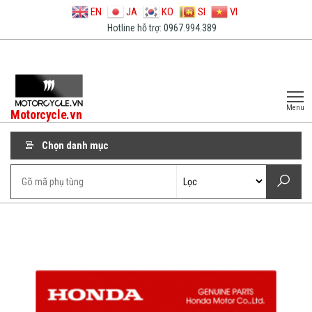
EN
JA
KO
SI
VI
Hotline hỗ trợ: 0967.994.389
Menu
Motorcycle.vn
Chọn danh mục