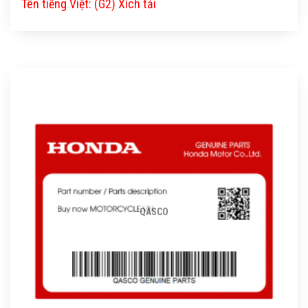
Tên tiếng Việt: (G2) Xích tải
QASCO