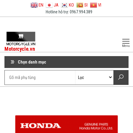
EN
JA
KO
SI
VI
Hotline hỗ trợ: 0967.994.389
Menu
Motorcycle.vn
Chọn danh mục