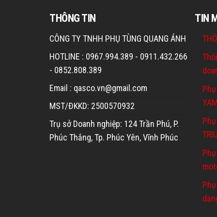
THÔNG TIN
TIN 
CÔNG TY TNHH PHỤ TÙNG QUANG ÁNH
THÔ
HOTLINE : 0967.994.389 - 0911.432.266
Thô
- 0852.808.389
doa
Email : qasco.vn@gmail.com
Phụ
YA
MST/ĐKKD: 2500570932
Phụ 
Trụ sở Doanh nghiệp: 124 Trần Phú, P.
TRI
Phúc Thắng, Tp. Phúc Yên, Vĩnh Phúc
Phụ
mot
Phụ
dạn