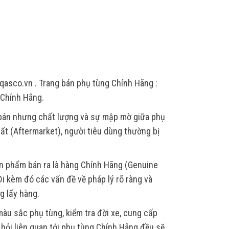
qasco.vn . Trang bán phụ tùng Chính Hãng :
 Chính Hãng.
 bán nhưng chất lượng và sự mập mờ giữa phụ
ất (Aftermarket), người tiêu dùng thường bị
ản phẩm bán ra là hàng Chính Hãng (Genuine
i kèm đó các vấn đề về pháp lý rõ ràng và
g lấy hàng.
àu sắc phụ tùng, kiểm tra đời xe, cung cấp
u hỏi liên quan tới phụ tùng Chính Hãng đều sẽ