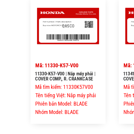
QASCO
Mã: 11330-K57-V00
Mã: 
11330-K57-V00 | Nắp máy phải |
11341
COVER COMP., R. CRANKCASE
COVE
Mã tìm kiếm: 11330K57V00
Mã t
Tên tiếng Việt: Nắp máy phải
Tên t
Phiên bản Model: BLADE
Phiê
Nhóm Model: BLADE
Nhóm