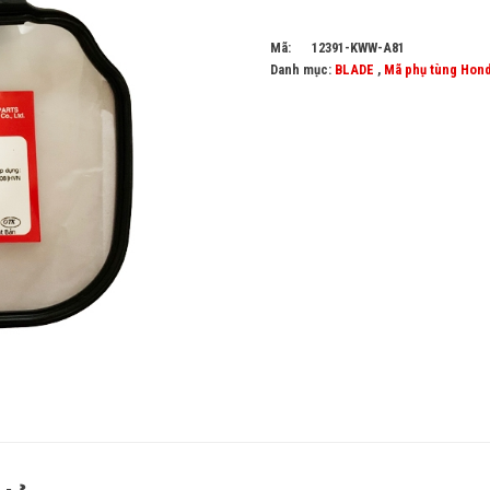
Mã:
12391-KWW-A81
Danh mục:
BLADE
,
Mã phụ tùng Hon