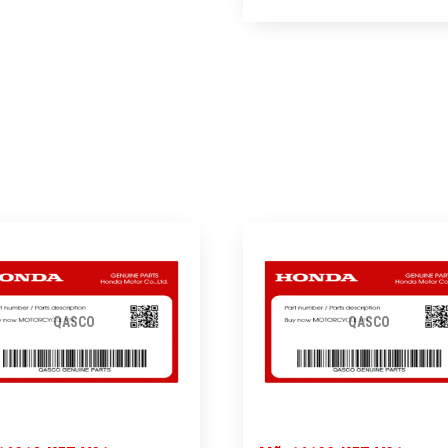
QASCO
QASCO