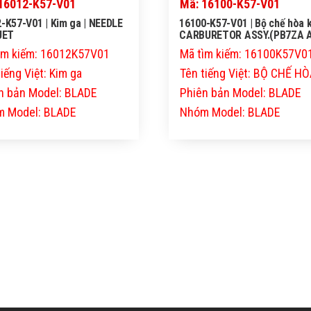
16012-K57-V01
Mã: 16100-K57-V01
-K57-V01 | Kim ga | NEEDLE
16100-K57-V01 | Bộ chế hòa k
JET
CARBURETOR ASSY.(PB7ZA A
ìm kiếm: 16012K57V01
Mã tìm kiếm: 16100K57V0
iếng Việt: Kim ga
Tên tiếng Việt: BỘ CHẾ HÒ
n bản Model: BLADE
Phiên bản Model: BLADE
 Model: BLADE
Nhóm Model: BLADE