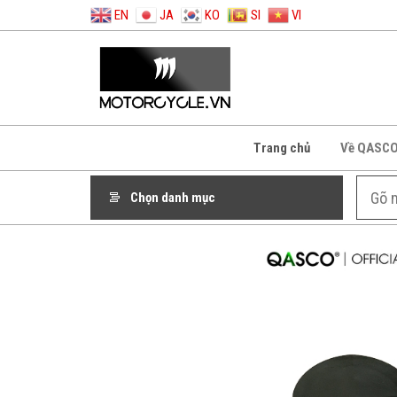
EN
JA
KO
SI
VI
Trang chủ
Về QASC
Chọn danh mục