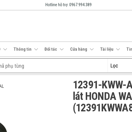
Hotline hỗ trợ: 0967.994.389
O
Thông tin
Đối tác
Cửa hàng
Tài liệu
Ti
12391-KWW-A8
lát HONDA WA
(12391KWWA81