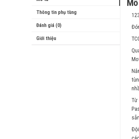
Mô 
Thông tin phụ tùng
12
Đánh giá (0)
Đón
Giới thiệu
TC
Qua
Mot
Nắm
tùn
nhầ
Từ 
Pas
sẵn
Đội
các