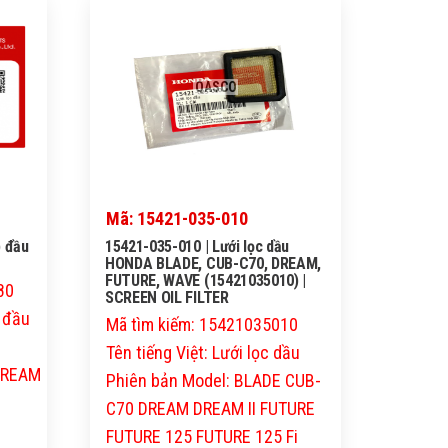
QASCO
Mã: 15421-035-010
 đầu
15421-035-010 | Lưới lọc dầu
HONDA BLADE, CUB-C70, DREAM,
FUTURE, WAVE (15421035010) |
80
SCREEN OIL FILTER
p đầu
Mã tìm kiếm: 15421035010
Tên tiếng Việt: Lưới lọc dầu
 DREAM
Phiên bản Model: BLADE CUB-
C70 DREAM DREAM II FUTURE
FUTURE 125 FUTURE 125 Fi