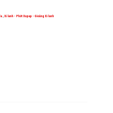
da
,
Xi lanh - Phớt Xupap - Gioăng Xi lanh