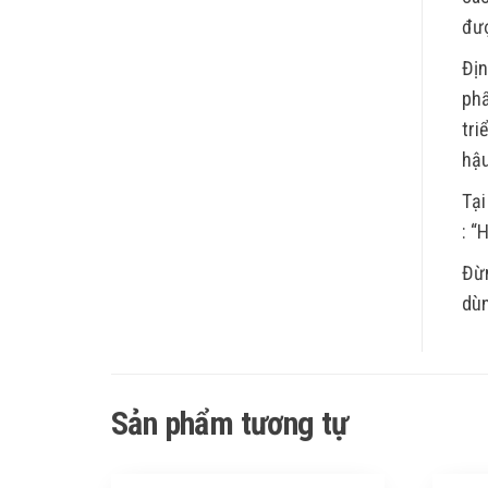
đượ
Địn
phẩ
tri
hậu
Tại
: “
Đừn
dùn
Sản phẩm tương tự