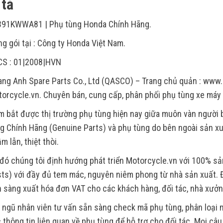
tả
391KWWA81 | Phụ tùng Honda Chính Hãng.
g gói tại : Công ty Honda Việt Nam.
CS : 01|2008|HVN
ng Anh Spare Parts Co., Ltd (QASCO) – Trang chủ quản : www.
orcycle.vn. Chuyên bán, cung cấp, phân phối phụ tùng xe máy
 bắt được thị trường phụ tùng hiện nay giữa muôn vàn người
g Chính Hãng (Genuine Parts) và phụ tùng do bên ngoài sản xu
m lẫn, thiệt thòi.
đó chúng tôi định hướng phát triển Motorcycle.vn với 100% s
ts) với đầy đủ tem mác, nguyên niêm phong từ nhà sản xuất. Đ
 sàng xuất hóa đơn VAT cho các khách hàng, đối tác, nhà xưởn
 ngũ nhân viên tư vấn sẵn sàng check mã phụ tùng, phân loại m
 thông tin liên quan về phụ tùng để hỗ trợ cho đối tác. Mọi câ