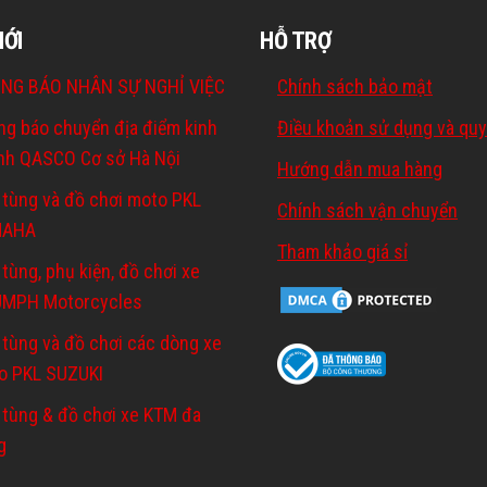
MỚI
HỖ TRỢ
NG BÁO NHÂN SỰ NGHỈ VIỆC
Chính sách bảo mật
ng báo chuyển địa điểm kinh
Điều khoản sử dụng và quy
nh QASCO Cơ sở Hà Nội
Hướng dẫn mua hàng
 tùng và đồ chơi moto PKL
Chính sách vận chuyển
MAHA
Tham khảo giá sỉ
tùng, phụ kiện, đồ chơi xe
UMPH Motorcycles
 tùng và đồ chơi các dòng xe
o PKL SUZUKI
 tùng & đồ chơi xe KTM đa
g