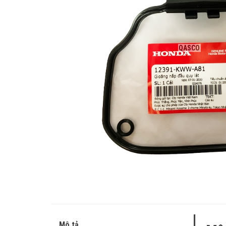
QASCO
Mô tả