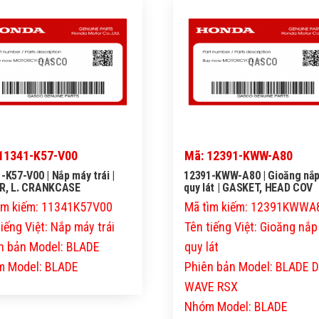
QASCO
QASCO
11341-K57-V00
Mã: 12391-KWW-A80
-K57-V00 | Nắp máy trái |
12391-KWW-A80 | Gioăng nắp
R, L. CRANKCASE
quy lát | GASKET, HEAD COV
ìm kiếm: 11341K57V00
Mã tìm kiếm: 12391KWWA
iếng Việt: Nắp máy trái
Tên tiếng Việt: Gioăng nắ
n bản Model: BLADE
quy lát
 Model: BLADE
Phiên bản Model: BLADE
WAVE RSX
Nhóm Model: BLADE