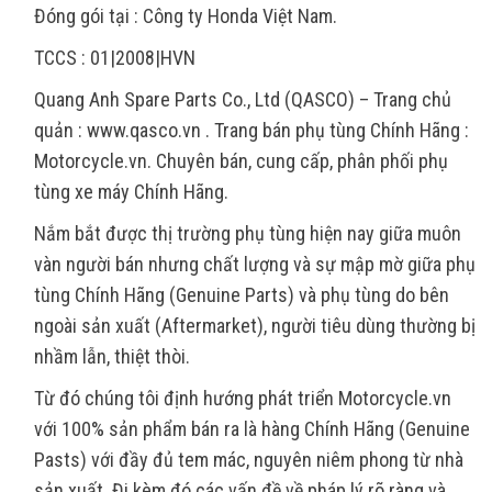
Đóng gói tại : Công ty Honda Việt Nam.
TCCS : 01|2008|HVN
Quang Anh Spare Parts Co., Ltd (QASCO) – Trang chủ
quản : www.qasco.vn . Trang bán phụ tùng Chính Hãng :
Motorcycle.vn. Chuyên bán, cung cấp, phân phối phụ
tùng xe máy Chính Hãng.
Nắm bắt được thị trường phụ tùng hiện nay giữa muôn
vàn người bán nhưng chất lượng và sự mập mờ giữa phụ
tùng Chính Hãng (Genuine Parts) và phụ tùng do bên
ngoài sản xuất (Aftermarket), người tiêu dùng thường bị
nhầm lẫn, thiệt thòi.
Từ đó chúng tôi định hướng phát triển Motorcycle.vn
với 100% sản phẩm bán ra là hàng Chính Hãng (Genuine
Pasts) với đầy đủ tem mác, nguyên niêm phong từ nhà
sản xuất. Đi kèm đó các vấn đề về pháp lý rõ ràng và