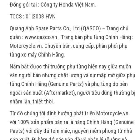
Đóng gói tại : Công ty Honda Việt Nam.
TCCS : 01|2008|HVN
Quang Anh Spare Parts Co., Ltd (QASCO) – Trang chủ
quản : www.qasco.vn . Trang bán phụ tùng Chính Hãng :
Motorcycle.vn. Chuyên bán, cung cấp, phân phối phụ
tùng xe máy Chính Hãng.
Nắm bắt được thị trường phụ tùng hiện nay giữa muôn
vàn người bán nhưng chất lượng và sự mập mờ giữa phụ
tùng Chính Hãng (Genuine Parts) và phụ tùng do bên
ngoài sản xuất (Aftermarket), người tiêu dùng thường bị
nhầm lẫn, thiệt thòi.
Từ đó chúng tôi định hướng phát triển Motorcycle.vn
với 100% sản phẩm bán ra là hàng Chính Hãng (Genuine
Pasts) với đầy đủ tem mác, nguyên niêm phong từ nhà
sản xuất. Đi kèm đó các vấn đề về pháp lý rõ ràng và