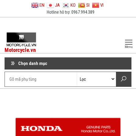
EN
JA
KO
SI
VI
Hotline hỗ trợ: 0967.994.389
Menu
Motorcycle.vn
Chọn danh mục