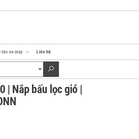
n tức xe máy
Liên hệ
| Nắp bấu lọc gió |
CONN