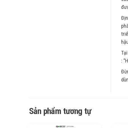
đượ
Địn
phẩ
tri
hậu
Tại
: “
Đừn
dùn
Sản phẩm tương tự