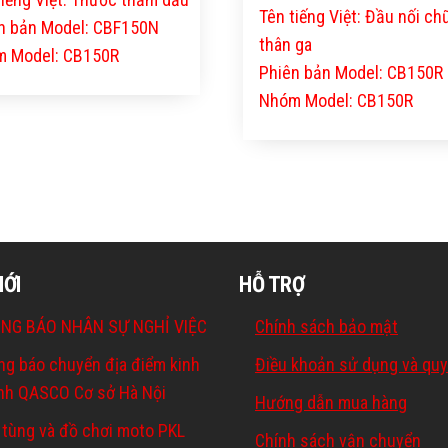
Tên tiếng Việt: Đầu nối ch
n bản Model: CBF150N
thân ga
 Model: CB150R
Phiên bản Model: CB150R
Nhóm Model: CB150R
MỚI
HỖ TRỢ
NG BÁO NHÂN SỰ NGHỈ VIỆC
Chính sách bảo mật
ng báo chuyển địa điểm kinh
Điều khoản sử dụng và quy
nh QASCO Cơ sở Hà Nội
Hướng dẫn mua hàng
 tùng và đồ chơi moto PKL
Chính sách vận chuyển