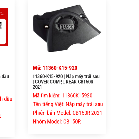
QASCO
Mã: 11360-K15-920
h dầu
11360-K15-920 | Nắp máy trái sau
| COVER COMP,L REAR CB150R
2021
1
Mã tìm kiếm: 11360K15920
nh dầu
Tên tiếng Việt: Nắp máy trái sau
Phiên bản Model: CB150R 2021
N
Nhóm Model: CB150R