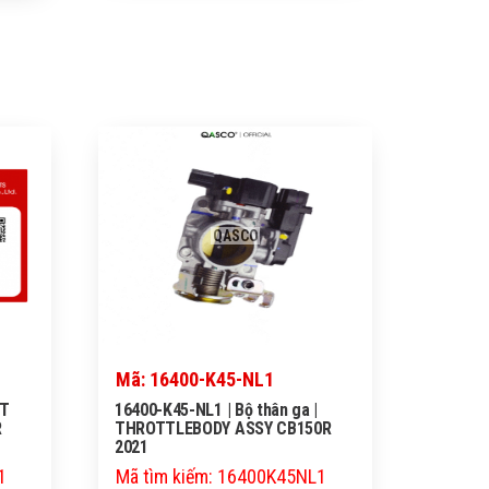
QASCO
Mã: 16400-K45-NL1
 T
16400-K45-NL1 | Bộ thân ga |
R
THROTTLEBODY ASSY CB150R
2021
1
Mã tìm kiếm: 16400K45NL1