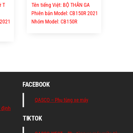
ữ T
Tên tiếng Việt: BỘ THÂN GA
Phiên bản Model: CB150R 2021
 2021
Nhóm Model: CB150R
FACEBOOK
QASCO – Phụ tùng xe máy
 định
TIKTOK