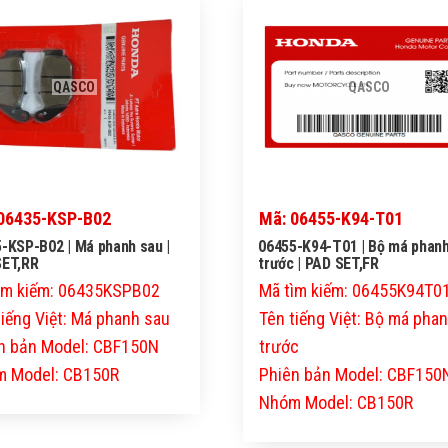
QASCO
QASCO
06435-KSP-B02
Mã: 06455-K94-T01
-KSP-B02 | Má phanh sau |
06455-K94-T01 | Bộ má phan
SET,RR
trước | PAD SET,FR
ìm kiếm: 06435KSPB02
Mã tìm kiếm: 06455K94T0
tiếng Việt: Má phanh sau
Tên tiếng Việt: Bộ má pha
n bản Model: CBF150N
trước
 Model: CB150R
Phiên bản Model: CBF150
Nhóm Model: CB150R