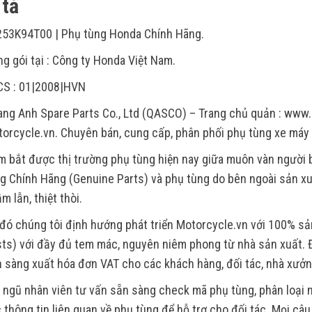
tả
53K94T00 | Phụ tùng Honda Chính Hãng.
g gói tại : Công ty Honda Việt Nam.
CS : 01|2008|HVN
ng Anh Spare Parts Co., Ltd (QASCO) – Trang chủ quản : www.
orcycle.vn. Chuyên bán, cung cấp, phân phối phụ tùng xe máy
 bắt được thị trường phụ tùng hiện nay giữa muôn vàn người
g Chính Hãng (Genuine Parts) và phụ tùng do bên ngoài sản xu
m lẫn, thiệt thòi.
đó chúng tôi định hướng phát triển Motorcycle.vn với 100% s
ts) với đầy đủ tem mác, nguyên niêm phong từ nhà sản xuất. Đ
 sàng xuất hóa đơn VAT cho các khách hàng, đối tác, nhà xưởn
 ngũ nhân viên tư vấn sẵn sàng check mã phụ tùng, phân loại m
 thông tin liên quan về phụ tùng để hỗ trợ cho đối tác. Mọi câ