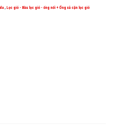
da
,
Lọc gió - Bầu lọc gió - ống nối + Ống xả cặn lọc gió