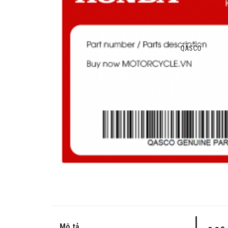
QASCO
Mô tả