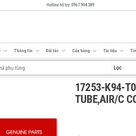
Hotline hỗ trợ: 0967.994.389
O
Thông tin
Đối tác
Cửa hàng
Tài liệu
Ti
17253-K94-T00 
TUBE,AIR/C 