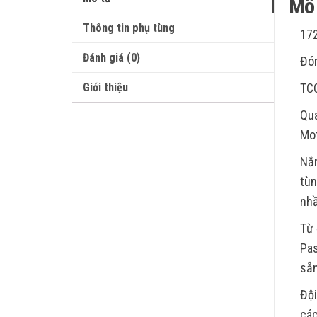
Mô 
Thông tin phụ tùng
172
Đánh giá (0)
Đón
Giới thiệu
TC
Qua
Mot
Nắm
tùn
nhầ
Từ 
Pas
sẵn
Đội
các