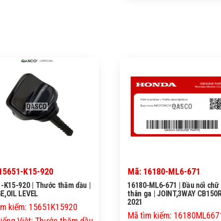
QASCO
QASCO
15651-K15-920
Mã: 16180-ML6-671
-K15-920 | Thước thăm dầu |
16180-ML6-671 | Đầu nối chữ
E,OIL LEVEL
thân ga | JOINT,3WAY CB150
2021
ìm kiếm: 15651K15920
Mã tìm kiếm: 16180ML667
tiếng Việt: Thước thăm dầu