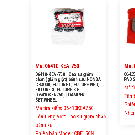
QASCO
Mã: 06410-KEA-750
Mã: 
06410-KEA-750 | Cao su giảm
06435
chấn (giảm giật) bánh sau HONDA
PAD 
CB300R, FUTURE II, FUTURE NEO,
Mã t
FUTURE X, FUTURE X Fi
(06410KEA750) | DAMPER
Tên 
SET,WHEEL
Phiê
Mã tìm kiếm: 06410KEA750
Nhóm
Tên tiếng Việt: Cao su giảm chấn
bánh xe
Phiên bản Model: CBF150N