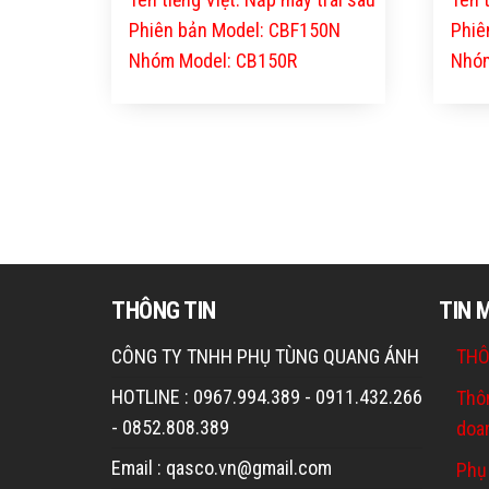
Phiên bản Model: CBF150N
Phiê
Nhóm Model: CB150R
Nhóm
THÔNG TIN
TIN 
CÔNG TY TNHH PHỤ TÙNG QUANG ÁNH
THÔ
HOTLINE : 0967.994.389 - 0911.432.266
Thô
- 0852.808.389
doa
Email : qasco.vn@gmail.com
Phụ