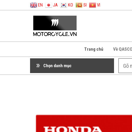
EN
JA
KO
SI
VI
Trang chủ
Về QASC
Chọn danh mục