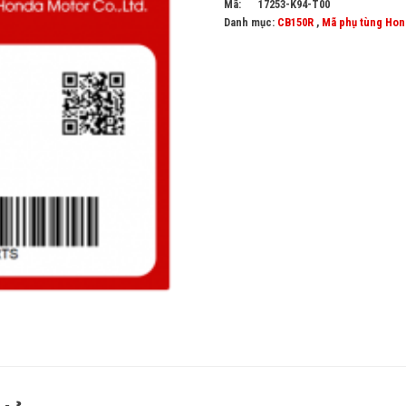
Mã:
17253-K94-T00
Danh mục:
CB150R
,
Mã phụ tùng Hon