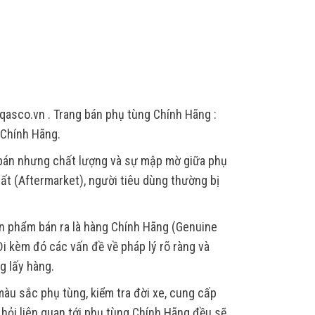
qasco.vn . Trang bán phụ tùng Chính Hãng :
 Chính Hãng.
 bán nhưng chất lượng và sự mập mờ giữa phụ
ất (Aftermarket), người tiêu dùng thường bị
ản phẩm bán ra là hàng Chính Hãng (Genuine
i kèm đó các vấn đề về pháp lý rõ ràng và
g lấy hàng.
àu sắc phụ tùng, kiểm tra đời xe, cung cấp
u hỏi liên quan tới phụ tùng Chính Hãng đều sẽ