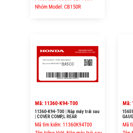
Nhóm Model: CB150R
QASCO
Mã: 11360-K94-T00
Mã: 
11360-K94-T00 | Nắp máy trái sau
15651
| COVER COMP,L REAR
GAUG
Mã tìm kiếm: 11360K94T00
Mã t
Tên tiếng Việt: Nắp máy trái sau
Tên 