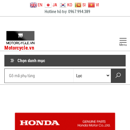
EN
JA
KO
SI
VI
Hotline hỗ trợ: 0967.994.389
Menu
Motorcycle.vn
Chọn danh mục