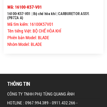
Mã: 16100-K57-V01
16100-K57-V01 | Bộ chế hòa khí | CARBURETOR ASSY.
(PB7ZA A)
Mã tìm kiếm: 16100K57V01
Tên tiếng Việt: BỘ CHẾ HÒA KHÍ
Phiên bản Model: BLADE
Nhóm Model: BLADE
THÔNG TIN
CÔNG TY TNHH PHỤ TÙNG QUANG ÁNH
HOTLINE : 0967.994.389 - 0911.432.266 -