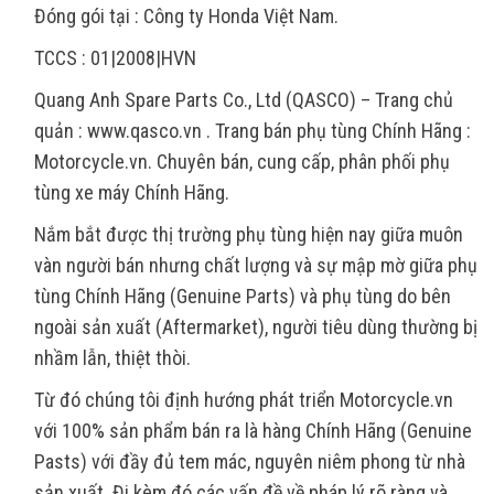
Đóng gói tại : Công ty Honda Việt Nam.
TCCS : 01|2008|HVN
Quang Anh Spare Parts Co., Ltd (QASCO) – Trang chủ
quản : www.qasco.vn . Trang bán phụ tùng Chính Hãng :
Motorcycle.vn. Chuyên bán, cung cấp, phân phối phụ
tùng xe máy Chính Hãng.
Nắm bắt được thị trường phụ tùng hiện nay giữa muôn
vàn người bán nhưng chất lượng và sự mập mờ giữa phụ
tùng Chính Hãng (Genuine Parts) và phụ tùng do bên
ngoài sản xuất (Aftermarket), người tiêu dùng thường bị
nhầm lẫn, thiệt thòi.
Từ đó chúng tôi định hướng phát triển Motorcycle.vn
với 100% sản phẩm bán ra là hàng Chính Hãng (Genuine
Pasts) với đầy đủ tem mác, nguyên niêm phong từ nhà
sản xuất. Đi kèm đó các vấn đề về pháp lý rõ ràng và