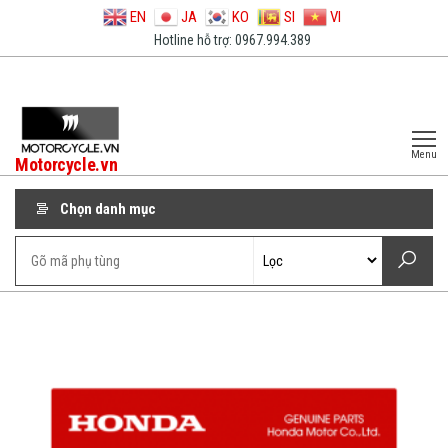
EN
JA
KO
SI
VI
Hotline hỗ trợ: 0967.994.389
Menu
Motorcycle.vn
Chọn danh mục