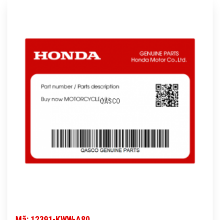
QASCO
Mã: 12391-KWW-A80