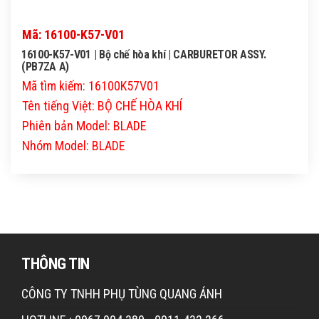
Mã: 16100-K57-V01
16100-K57-V01 | Bộ chế hòa khí | CARBURETOR ASSY.
(PB7ZA A)
Mã tìm kiếm: 16100K57V01
Tên tiếng Việt: BỘ CHẾ HÒA KHÍ
Phiên bản Model: BLADE
Nhóm Model: BLADE
THÔNG TIN
CÔNG TY TNHH PHỤ TÙNG QUANG ÁNH