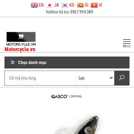
EN
JA
KO
SI
VI
Hotline hỗ trợ: 0967.994.389
Menu
Motorcycle.vn
Chọn danh mục