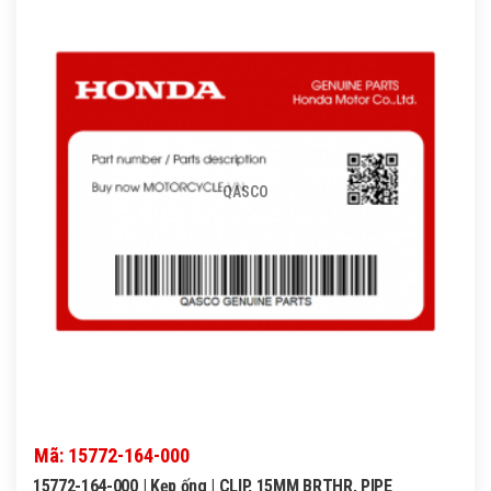
QASCO
Mã: 15772-164-000
15772-164-000 | Kẹp ống | CLIP, 15MM BRTHR, PIPE