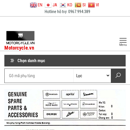
EN
JA
KO
SI
VI
Hotline hỗ trợ: 0967.994.389
Menu
Motorcycle.vn
Chọn danh mục