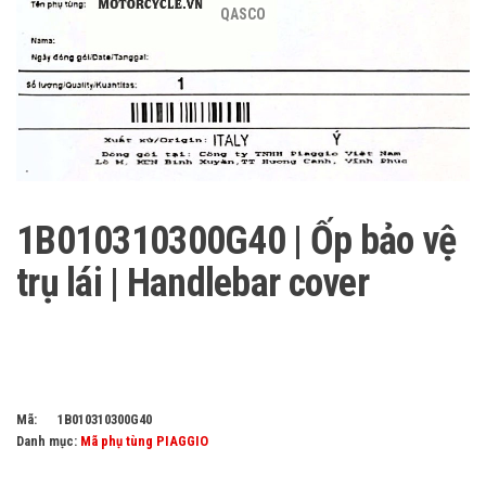
QASCO
1B010310300G40 | Ốp bảo vệ
trụ lái | Handlebar cover
Mã:
1B010310300G40
Danh mục:
Mã phụ tùng PIAGGIO