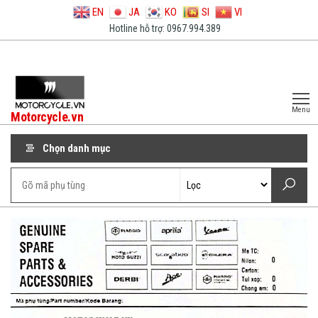
EN
JA
KO
SI
VI
Hotline hỗ trợ: 0967.994.389
Menu
Motorcycle.vn
Chọn danh mục