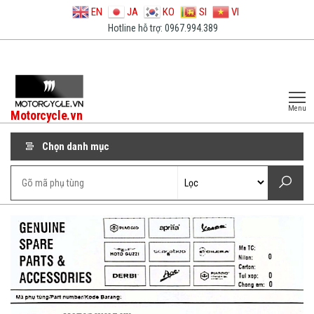
EN
JA
KO
SI
VI
Hotline hỗ trợ: 0967.994.389
Menu
Motorcycle.vn
Chọn danh mục