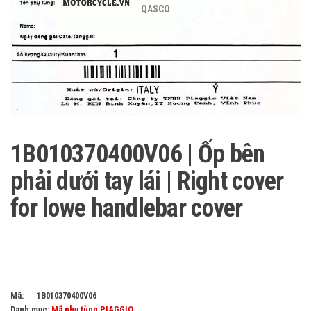
QASCO
1B010370400V06 | Ốp bên
phải dưới tay lái | Right cover
for lowe handlebar cover
Mã:
1B010370400V06
Danh mục:
Mã phụ tùng PIAGGIO