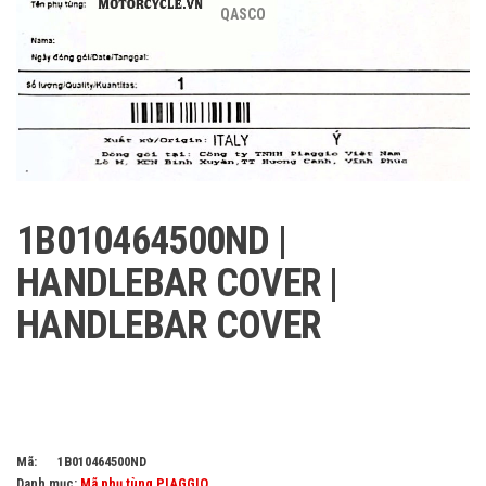
QASCO
1B010464500ND |
HANDLEBAR COVER |
HANDLEBAR COVER
Mã:
1B010464500ND
Danh mục:
Mã phụ tùng PIAGGIO