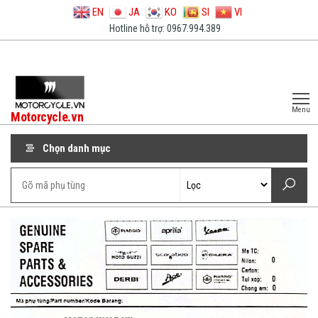
EN
JA
KO
SI
VI
Hotline hỗ trợ: 0967.994.389
Menu
Motorcycle.vn
Chọn danh mục