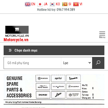
EN
JA
KO
SI
VI
Hotline hỗ trợ: 0967.994.389
Menu
Motorcycle.vn
Chọn danh mục