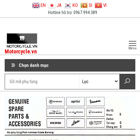
EN
JA
KO
SI
VI
Hotline hỗ trợ: 0967.994.389
Menu
Motorcycle.vn
Chọn danh mục