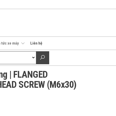
n tức xe máy
Liên hệ
ông | FLANGED
EAD SCREW (M6x30)