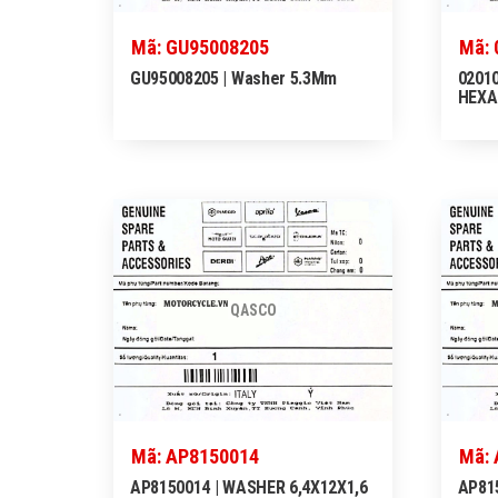
Mã: GU95008205
Mã: 
GU95008205 | Washer 5.3Mm
02010
HEXA
QASCO
Mã: AP8150014
Mã:
AP8150014 | WASHER 6,4X12X1,6
AP815