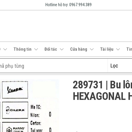
Hotline hỗ trợ: 0967.994.389
O
Thông tin
Đối tác
Cửa hàng
Tài liệu
Ti
289731 | Bu l
HEXAGONAL H