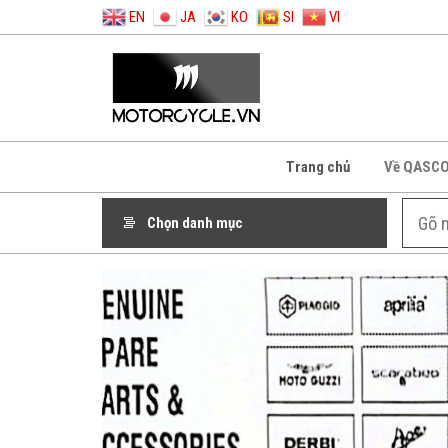
EN
JA
KO
SI
VI
Trang chủ
Về QASC
Chọn danh mục