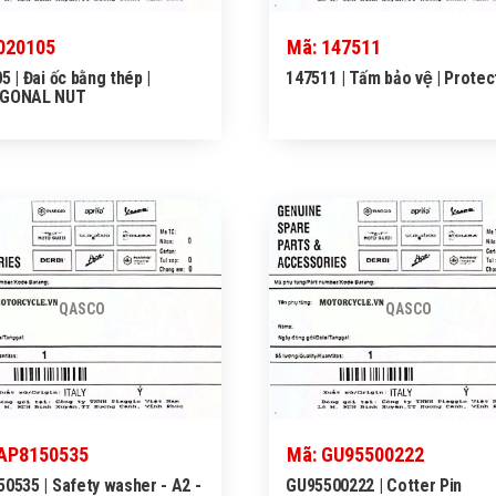
020105
Mã: 147511
5 | Đai ốc bằng thép |
147511 | Tấm bảo vệ | Protec
GONAL NUT
QASCO
QASCO
 AP8150535
Mã: GU95500222
0535 | Safety washer - A2 -
GU95500222 | Cotter Pin