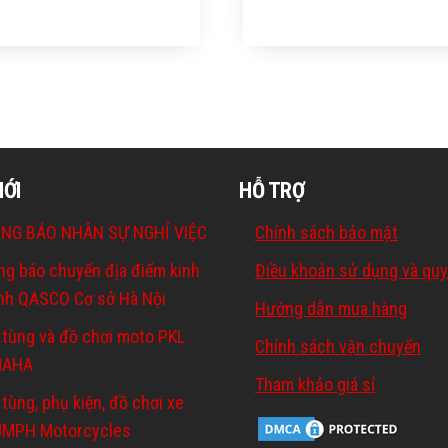
MỚI
HỖ TRỢ
NG BÁO NHÂN SỰ NGHỈ VIỆC
Chính sách bảo mật
ng báo chuyển địa điểm kinh
Điều khoản sử dụng và quy
nh QASCO Cơ sở Hà Nội
Hướng dẫn mua hàng
 tùng và đồ chơi moto PKL
Chính sách vận chuyển
MAHA
Tham khảo giá sỉ
tùng, phụ kiện, đồ chơi xe
UMPH Motorcycles