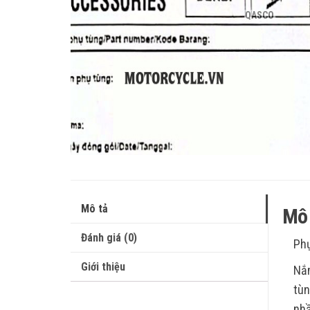
QASCO
Mô tả
Mô 
Đánh giá (0)
Phụ
Giới thiệu
Nắm
tùn
nhầ