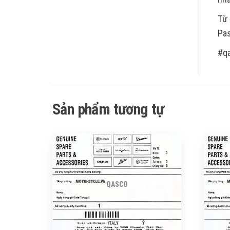
Từ 
Pas
#q
Sản phẩm tương tự
QASCO