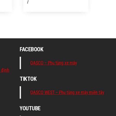
/
FACEBOOK
QASCO – Phụ tùng xe máy
 định
TIKTOK
QASCO WEST – Phụ tùng xe máy miền tây
YOUTUBE